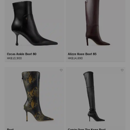
Cycas Ankle Boot 80
Alizze Knee Boot 85
HK$10,900
HK$14,690
Boot
Camie Over The Knee Boot