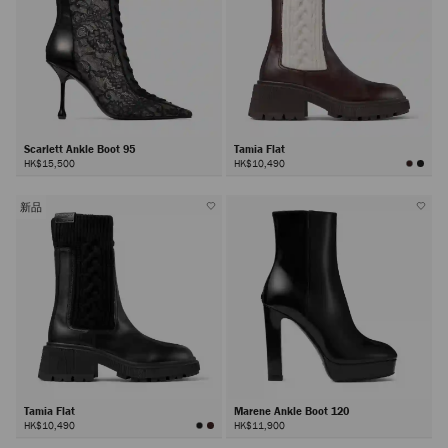
Scarlett Ankle Boot 95
Tamia Flat
HK$15,500
HK$10,490
新品
Tamia Flat
Marene Ankle Boot 120
HK$10,490
HK$11,900