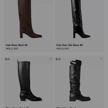
Caly Knee Boot 65
Caly Over The Knee 85
HK$12,900
HK$15,900
新品
新品