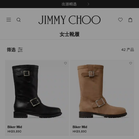
跳
出游精选
至
停
内
止
容
自
动
轮
女士靴履
换
播
筛选
放
42
产品
Biker Mid
Biker Mid
HK$9,890
HK$9,890