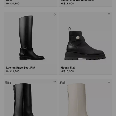
HK$14,900
HK$18,900
Lawton Knee Boot Flat
Meena Flat
HK$13,900
HK$10,900
新品
新品