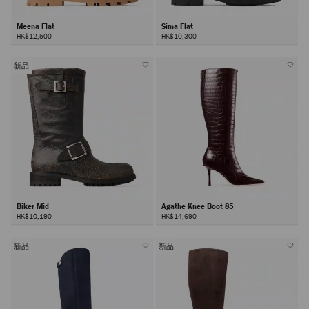
Meena Flat
Sima Flat
HK$12,500
HK$10,300
新品
Biker Mid
Agathe Knee Boot 85
HK$10,190
HK$14,690
新品
新品