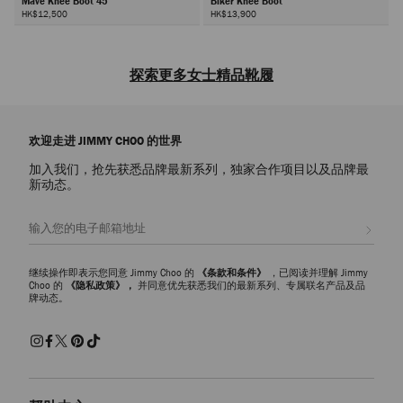
Mave Knee Boot 45
Biker Knee Boot
HK$12,500
HK$13,900
下
一
探索更多女士精品靴履
步
在品牌靴系列中探索摩登个性的标志性靴履，包括设计洋溢活力的低筒
靴、高跟靴、平底靴和及膝靴。寻找您的心仪靴履，探索如何为不同场合
欢迎走进 JIMMY CHOO 的世界
搭配潮靴。
加入我们，抢先获悉品牌最新系列，独家合作项目以及品牌最
踝靴
新动态。
经典
踝靴
系列以标志性设计和实用风格时尚焕新，大胆摩登廓形尽显超
美女神范儿。为办工穿搭挑选合适靴履，可选择廓形利落的低筒靴搭配线
注册会员
条简洁合身的服饰，随时随刻在职场散发魅力。
高跟靴
继续操作即表示您同意 Jimmy Choo 的
《条款和条件》
，已阅读并理解 Jimmy
时尚别致的
高跟靴
系列为您的早晚穿搭提升潮流度。摩登滴跟造型让经
Choo 的
《隐私政策》，
并同意优先获悉我们的最新系列、专属联名产品及品
牌动态。
典设计焕发时尚活力。时髦高跟靴履是您出席派对和特别场合的优雅之
选，可代替经典高跟鞋和凉鞋搭配连衣裙，打造别具个性的魅力造型。
平底靴
无论您钟情于简约风尚还是个性风格，品牌
平底靴
系列将别致造型与实
用功能巧妙融为一体，尽显时尚潮流魅力。及膝靴、过膝靴和军靴多种设