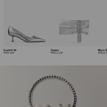
Scarlett 50
Zandra
Micro 
正
正
HK$9,190
HK$12,100
HK$10,
常
常
价
价
格
格