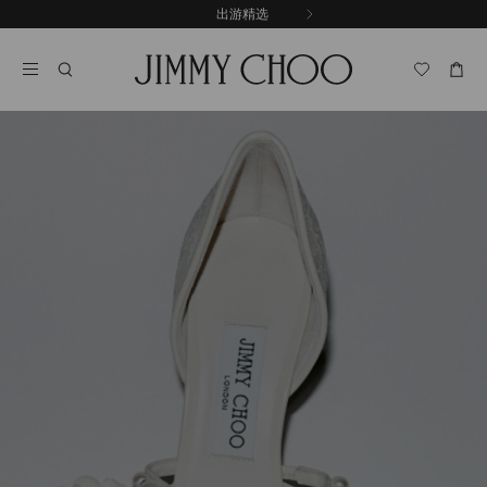
跳
出游精选
至
停
内
止
容
自
动
轮
换
播
放