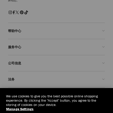
牌动态。
帮助中心
联系我们
服务中心
常见问题解答
查看订单状态">查看订单状态
预约服务
公司信息
提交退货
定制服务
查找精品店
护理与维修
关于我们
法务
送货
保修服务
我们的历史
退换货
JC 世界
隐私政策
文莱达鲁萨兰国
(HK$)
We use cookies to give you the best possible online shopping
我们的影响与责任
条款与条件
experience. By clicking the "Accept" button, you agree to the
storing of cookies on your device.
我們的影響與責任
被遗忘权
Manage Settings