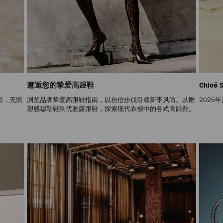
邂逅您的挚爱高跟鞋
Chloë
型，无惧
浏览品牌挚爱高跟鞋指南，以自信步伐引领新季风尚。从雕
2025年
塑感穆勒鞋到优雅露跟鞋，探索现代衣橱中的各式高跟鞋。