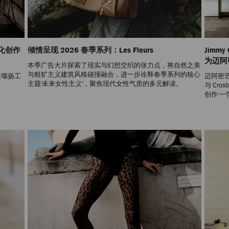
文化创作
倾情呈现 2026 春季系列：Les Fleurs
Jimmy 
为迈阿
本季广告大片探索了现实与幻想交织的张力点，将自然之美
与粗犷主义建筑风格碰撞融合，进一步诠释春季系列的核心
在颂扬工
迈阿密艺术
主题'未来女性主义'，聚焦现代女性气质的多元解读。
与 Cros
创作一