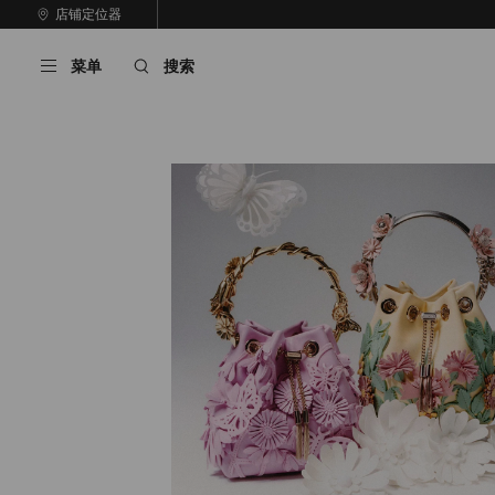
跳
店铺定位器
至
停
内
止
菜单
搜索
容
自
动
轮
换
播
放