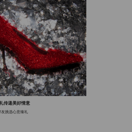
礼传递美好情意
好友挑选心意臻礼