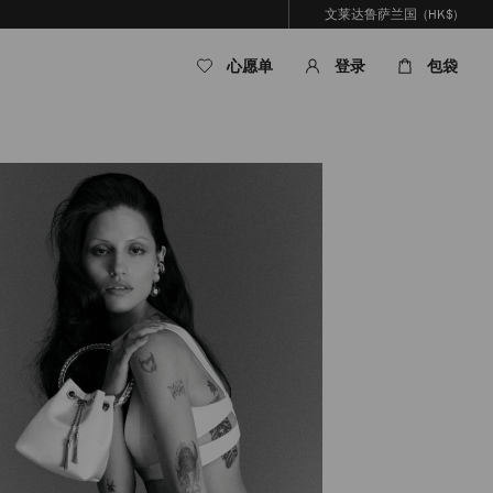
文莱达鲁萨兰国
(HK$)
心愿单
登录
包袋