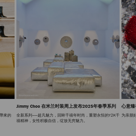
Jimmy Choo 在米兰时装周上发布2025年春季系列
心意臻
 帶來的
全新系列——超凡魅力，回眸千禧年时尚，重塑永恒的Y2K千
为亲朋
禧精神，女性积极自信，绽放无穷魅力。