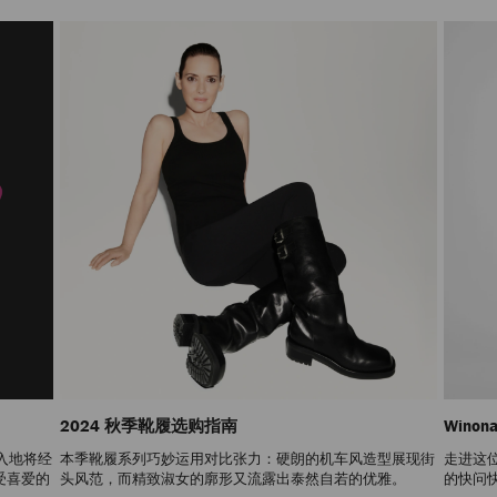
2024 秋季靴履选购指南
Wino
深入地将经
本季靴履系列巧妙运用对比张力：硬朗的机车风造型展现街
走进这
受喜爱的
头风范，而精致淑女的廓形又流露出泰然自若的优雅。
的快问