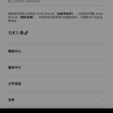
继续操作即表示您同意 Jimmy Choo 的
《条款和条件》
，已阅读并理解 Jimmy
Choo 的
《隐私政策》，
并同意优先获悉我们的最新系列、专属联名产品及品
牌动态。
帮助中心
联系我们
服务中心
常见问题解答
查看订单状态">查看订单状态
预约服务
公司信息
提交退货
定制服务
查找精品店
护理与维修
关于我们
法务
送货
保修服务
我们的历史
退换货
JC 世界
隐私政策