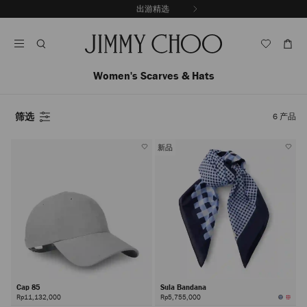
跳
探索新品
出游精选
至
停
内
止
容
自
动
轮
Women's Scarves & Hats
换
播
放
筛选
6
产品
新品
Cap 85
Sula Bandana
Rp11,132,000
Rp5,755,000