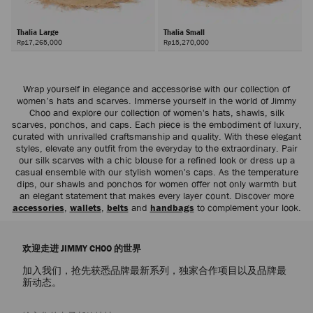
Thalia Large
Thalia Small
Rp17,265,000
Rp15,270,000
Wrap yourself in elegance and accessorise with our collection of
women’s hats and scarves. Immerse yourself in the world of Jimmy
Choo and explore our collection of women's hats, shawls, silk
scarves, ponchos, and caps. Each piece is the embodiment of luxury,
curated with unrivalled craftsmanship and quality. With these elegant
styles, elevate any outfit from the everyday to the extraordinary. Pair
our silk scarves with a chic blouse for a refined look or dress up a
casual ensemble with our stylish women's caps. As the temperature
dips, our shawls and ponchos for women offer not only warmth but
an elegant statement that makes every layer count. Discover more
accessories
,
wallets
,
belts
and
handbags
to complement your look.
欢迎走进 JIMMY CHOO 的世界
加入我们，抢先获悉品牌最新系列，独家合作项目以及品牌最
新动态。
注册会员