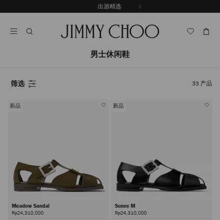
跳
出游精选
至
停
内
止
容
自
动
轮
男士休闲鞋
换
播
放
筛选
33
产品
新品
新品
Meadow Sandal
Sunny M
Rp24,310,000
Rp24,310,000