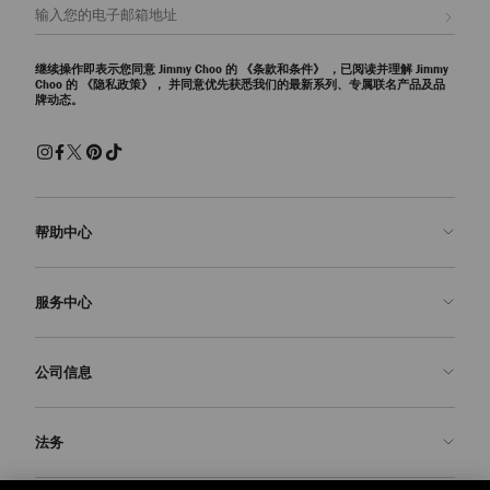
注册会员
继续操作即表示您同意 Jimmy Choo 的
《条款和条件》
，已阅读并理解 Jimmy
Choo 的
《隐私政策》，
并同意优先获悉我们的最新系列、专属联名产品及品
牌动态。
帮助中心
联系我们
服务中心
常见问题解答
查看订单状态">查看订单状态
预约服务
公司信息
提交退货
定制服务
查找精品店
护理与维修
关于我们
法务
送货
保修服务
我们的历史
退换货
JC 世界
隐私政策