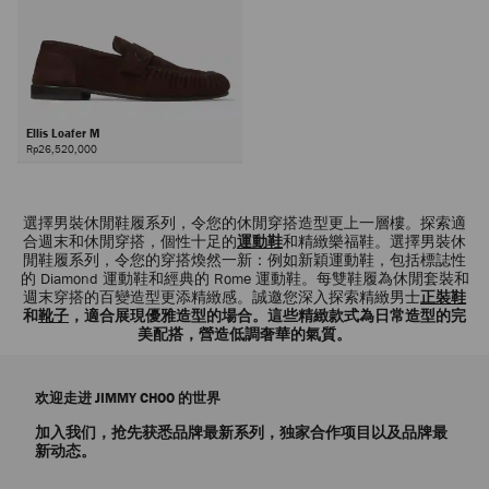
Ellis Loafer M
Rp26,520,000
選擇男裝休閒鞋履系列，令您的休閒穿搭造型更上一層樓。探索適
合週末和休閒穿搭，個性十足的
運動鞋
和精緻樂福鞋。選擇男裝休
閒鞋履系列，令您的穿搭煥然一新：例如新穎運動鞋，包括標誌性
的 Diamond 運動鞋和經典的 Rome 運動鞋。每雙鞋履為休閒套裝和
週末穿搭的百變造型更添精緻感。誠邀您深入探索精緻男士
正裝鞋
和
靴子
，適合展現優雅造型的場合。這些精緻款式為日常造型的完
美配搭，營造低調奢華的氣質。
欢迎走进 JIMMY CHOO 的世界
加入我们，抢先获悉品牌最新系列，独家合作项目以及品牌最
新动态。