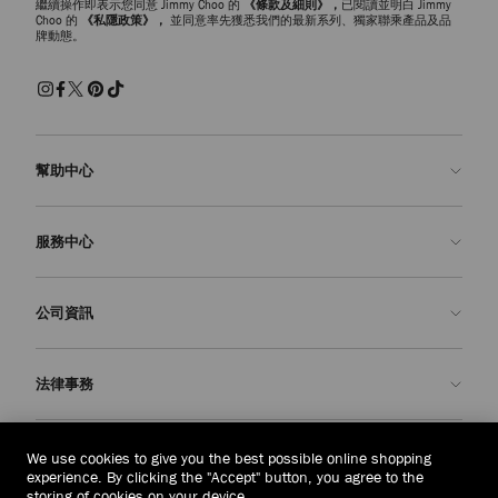
繼續操作即表示您同意 Jimmy Choo 的
《條款及細則》，
已閱讀並明白 Jimmy
Choo 的
《私隱政策》，
並同意率先獲悉我們的最新系列、獨家聯乘產品及品
牌動態。
幫助中心
聯絡我們
服務中心
常見問題解答
查看訂單狀態
預約服務
公司資訊
申請退貨
定制服務
精品店
護理與維修
關於我們
法律事務
送貨
保修服務
我們的歷史
退貨或換貨
JC 世界
私隱政策
老撾
(HK$)
We use cookies to give you the best possible online shopping
我們的影響與責任
條款與條件
experience. By clicking the "Accept" button, you agree to the
storing of cookies on your device.