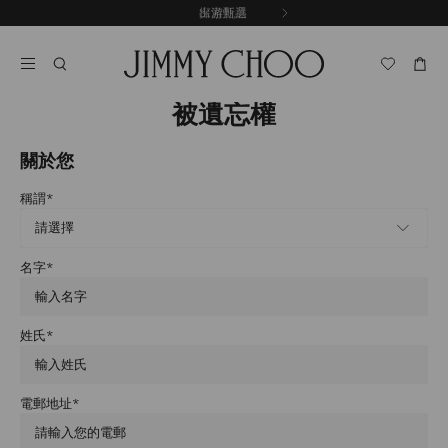
跳
探索新品
出游甄選
至
停
內
止
容
自
動
輪
被遺忘權
播
關於您
稱謂
*
名字
*
姓氏
*
電郵地址
*