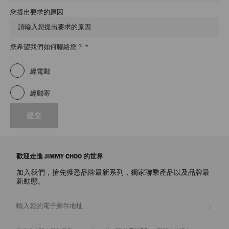
您提出要求的原因
必
您希望我們如何聯絡您？
*
填
欄
經電郵
位
經郵寄
提交
歡迎走進 JIMMY CHOO 的世界
加入我們，搶先獲悉品牌最新系列，獨家聯乘產品以及品牌最
新動態。
註册會員