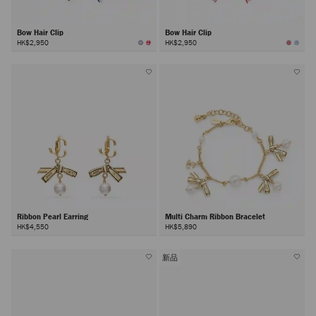
Bow Hair Clip
Bow Hair Clip
HK$2,950
HK$2,950
Ribbon Pearl Earring
Multi Charm Ribbon Bracelet
HK$4,550
HK$5,890
新品