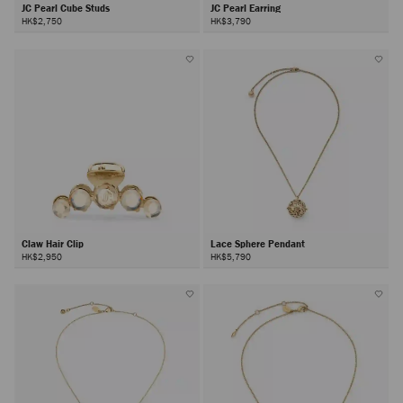
JC Pearl Cube Studs
JC Pearl Earring
HK$2,750
HK$3,790
Claw Hair Clip
Lace Sphere Pendant
HK$2,950
HK$5,790