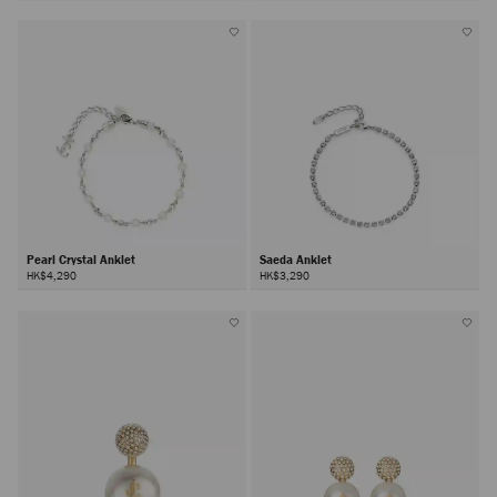
Pearl Crystal Anklet
Saeda Anklet
HK$4,290
HK$3,290