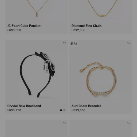
JC Pearl Cube Pendant
Diamond Fine Chain
HK$3,990
HK$2,950
新品
Crystal Bow Headband
Auri Chain Bracelet
HK$3,290
HK$3,990