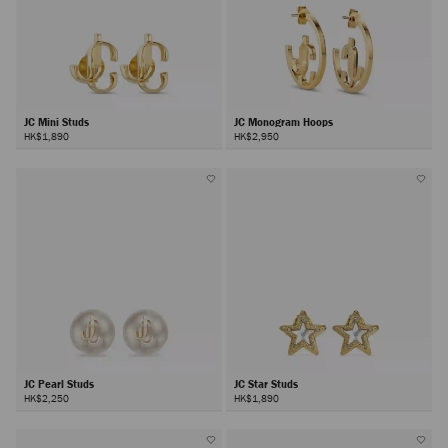
JC Mini Studs
JC Monogram Hoops
HK$1,890
HK$2,950
JC Pearl Studs
JC Star Studs
HK$2,250
HK$1,890