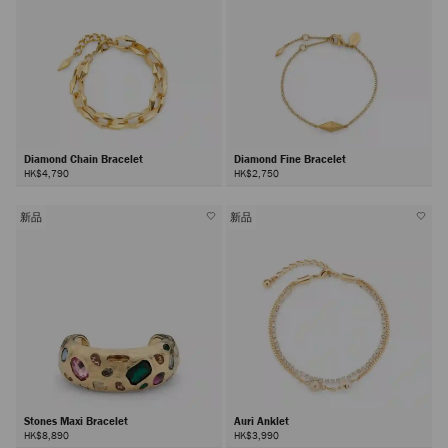
Diamond Chain Bracelet
Diamond Fine Bracelet
HK$4,790
HK$2,750
新品
新品
Stones Maxi Bracelet
Auri Anklet
HK$8,890
HK$3,990