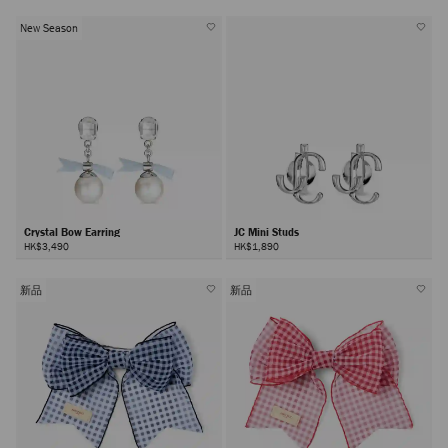
New Season
Crystal Bow Earring
JC Mini Studs
HK$3,490
HK$1,890
新品
新品