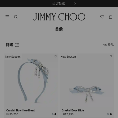
跳
出游甄選
至
停
內
止
容
自
動
輪
首飾
播
篩選
48
產品
New Season
New Season
Crystal Bow Headband
Crystal Bow Slide
HK$3,290
HK$2,750