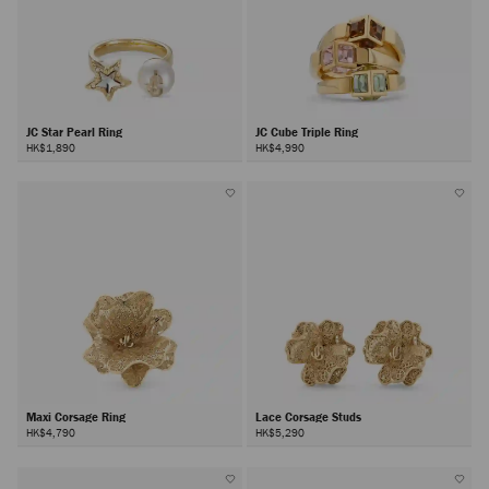
JC Star Pearl Ring
JC Cube Triple Ring
HK$1,890
HK$4,990
Maxi Corsage Ring
Lace Corsage Studs
HK$4,790
HK$5,290