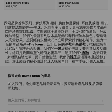
Lace Sphere Studs
Maxi Pearl Studs
HK$3,550
HK$2,950
下
一
探索品牌首飾系列，解鎖系列項鏈, 腕飾和足踝鏈, 耳飾及戒指. 綴以
頁
品牌標誌性飾件——珍珠、水晶與字母組合，更有施華洛世奇水晶和
閃亮珍珠耀目點綴。立即選購全新高跟鞋、手袋和時尚新款，升級
晚裝造型。我們的最新系列以水晶配飾和奪目綴飾為特色，營造迷
人高貴效果。想要經典永恆款式？立即探索我們精心製作、魅力十
足的單品系列—
The Icons
。設計出色的
涼鞋
和
高跟鞋
，把精緻感與
現代設計完美融合起來。我們的
手袋
經精心設計，兼具造型及功能
性，絕對是晚間造型的時尚必備單品。配搭我們的
配飾
，為派對裝
束增添點睛之筆，提升整體造型。我們的
靴子
靈活百搭且設計細
緻。穿上經我們精心設計的迷人晚裝單品，在本季提升個人風格。
歡迎走進 JIMMY CHOO 的世界
加入我們，搶先獲悉品牌最新系列，獨家聯乘產品以及品牌最
新動態。
註册會員