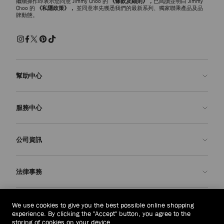
繼續操作即表示您同意 Jimmy Choo 的
《條款及細則》，
已閱讀並明白 Jimmy
Choo 的
《私隱政策》，
並同意率先獲悉我們的最新系列、獨家聯乘產品及品
牌動態。
幫助中心
聯絡我們
服務中心
常見問題解答
查看訂單狀態
預約服務
公司資訊
申請退貨
定制服務
精品店
護理與維修
關於我們
法律事務
送貨
保修服務
我們的歷史
退貨或換貨
JC 世界
私隱政策
老撾
(HK$)
We use cookies to give you the best possible online shopping
我們的影響與責任
條款與條件
experience. By clicking the "Accept" button, you agree to the
storing of cookies on your device.