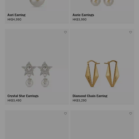
Auri Earring
Aurie Earrings
HK$4,990
HK$3,990
Crystal Star Earrings
Diamond Chain Earring
HK$3,490
HK$3,290