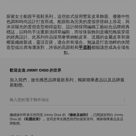
探索女士船跟平底鞋系列，這些款式採用豐富皮革飾面、優雅中性
色調和時尚設計打造而成。船跟鞋為完美的度假穿搭錦上添花，與
沐浴陽光的度假造型相得益彰。設計師採用編織工藝結合品牌經典
標誌，以時尚手法重新演繹草編鞋，而珍珠裝飾則是襯托晚裝穿搭
的經典設計。此系列作品採用奢華納帕皮革、流麗的金屬皮革和酒
椰葉纖維製成，靈活百搭，適合所有場合。無論是打造池畔的休閒
造型或出席海灘派對，誇張的高跟鞋和
平底鞋
都能讓您成為全場焦
點。
歡迎走進 JIMMY CHOO 的世界
加入我們，搶先獲悉品牌最新系列，獨家聯乘產品以及品牌最
新動態。
註册會員
繼續操作即表示您同意 Jimmy Choo 的
《條款及細則》，
已閱讀並明白 Jimmy
Choo 的
《私隱政策》，
並同意率先獲悉我們的最新系列、獨家聯乘產品及品
牌動態。