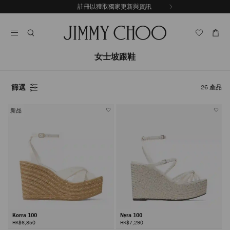
跳
註冊以獲取獨家更新與資訊
至
停
內
止
容
自
動
輪
女士坡跟鞋
播
篩選
26
產品
新品
Korra 100
Nyra 100
HK$6,850
HK$7,290