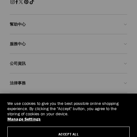
幫助中心
聯絡我們
服務中心
常見問題解答
查看訂單狀態
預約服務
公司資訊
申請退貨
定制服務
精品店
護理與維修
關於我們
法律事務
送貨
保修服務
我們的歷史
退貨或換貨
JC 世界
私隱政策
蒙古
(HK$)
We use cookies to give you the best possible online shopping
我們的影響與責任
條款與條件
experience. By clicking the "Accept" button, you agree to the
storing of cookies on your device.
我們的影響
被遺忘權
Manage Settings
© 2026 Jimmy Choo
匠心工藝
主體存取請求表
ACCEPT ALL
職業生涯
公司政策