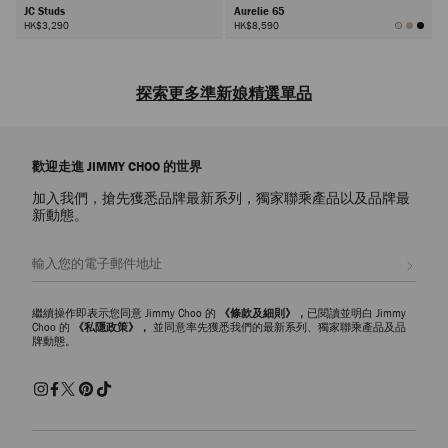
JC Studs
Aurelie 65
HK$3,290
HK$8,590
下
一
探索更多準新娘精選單品
頁
探索品牌爲准新娘精心準備的設計師款
鞋履
、包袋和奢美配飾系列。從
新娘婚前派對到婚前晚宴，讓您在每個場合都能散發時尚摩登魅力。白色
歡迎走進 JIMMY CHOO 的世界
運動鞋、帽子和托特包爲您裝扮的各個方面都注入夢幻迷人的新娘魅力。
加入我們，搶先獲悉品牌最新系列，獨家聯乘產品以及品牌最
準新娘鞋履
新動態。
耀目水晶和
珍珠
裝飾讓晚宴鞋履增添熠熠迷人光輝，搭配充滿奪目光澤
的飾面設計，讓您在婚前慶祝活動中盡顯優雅自信魅力。在新娘婚前派對
註册會員
和晚宴上，可選擇柔和粉彩和經典中性色調的現代凉鞋和高跟鞋搭配您的
整體造型。平底鞋、運動鞋和船跟鞋則是實用易搭的稱心之選，適合搭配
白天的摩登新娘造型。
繼續操作即表示您同意 Jimmy Choo 的
《條款及細則》，
已閱讀並明白 Jimmy
Choo 的
《私隱政策》，
並同意率先獲悉我們的最新系列、獨家聯乘產品及品
牌動態。
準新娘包袋
探索品牌爲準新娘精選的
設計師款包袋
系列，包括單肩包、斜挎包、托
特包、手提包和迷你包。優雅迷人的手提包是晚宴套裝的經典之選，而實
用易搭的斜挎包和托特包則是新娘派對度假和假期休閑的時尚個性之選。
準新娘珠寶和配飾