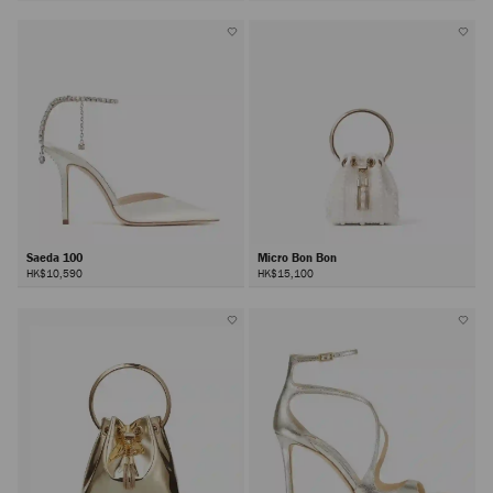
Saeda 100
Micro Bon Bon
HK$10,590
HK$15,100