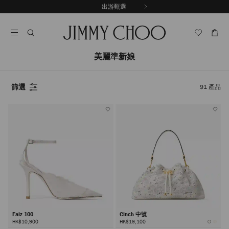
跳
出游甄選
至
停
內
止
容
自
動
輪
美麗準新娘
播
篩選
91
產品
Faiz 100
Cinch 中號
HK$10,900
HK$19,100