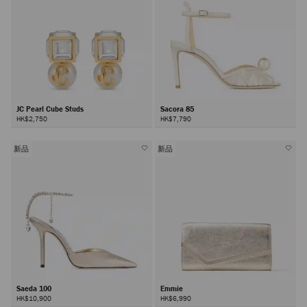
JC Pearl Cube Studs
Sacora 85
HK$2,750
HK$7,790
新品
新品
Saeda 100
Emmie
HK$10,900
HK$6,990