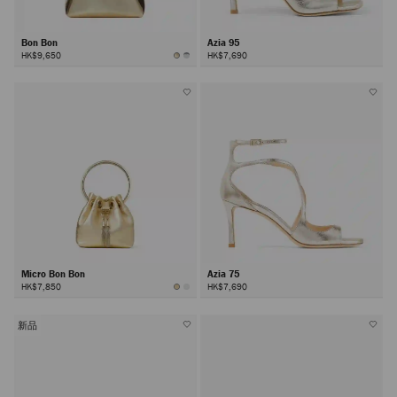
Bon Bon
Azia 95
HK$9,650
HK$7,690
Micro Bon Bon
Azia 75
HK$7,850
HK$7,690
新品