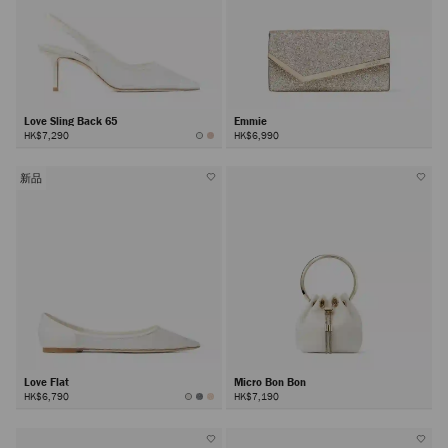
Love Sling Back 65
Emmie
HK$7,290
HK$6,990
新品
Love Flat
Micro Bon Bon
HK$6,790
HK$7,190