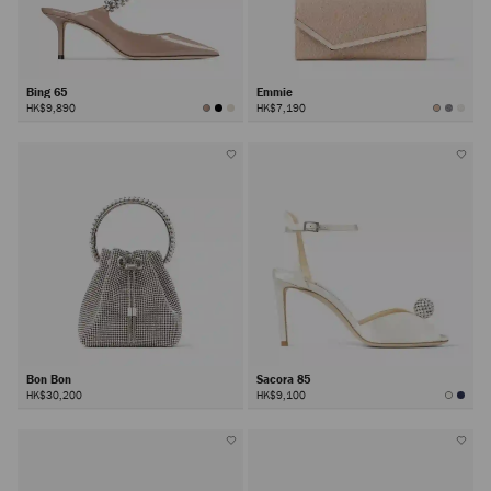
Bing 65
Emmie
HK$9,890
HK$7,190
Bon Bon
Sacora 85
HK$30,200
HK$9,100