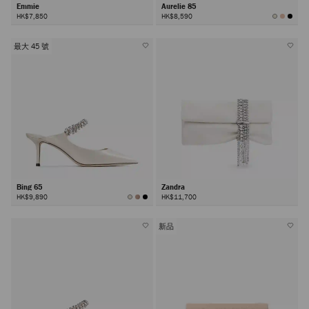
Emmie
Aurelie 85
HK$7,850
HK$8,590
最大 45 號
Bing 65
Zandra
HK$9,890
HK$11,700
新品