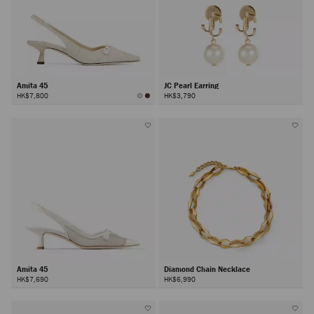
Amita 45
JC Pearl Earring
HK$7,800
HK$3,790
Amita 45
Diamond Chain Necklace
HK$7,690
HK$6,990