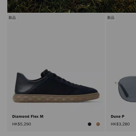
新品
新品
Diamond Flex M
Dune P
HK$5,290
HK$3,280