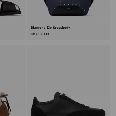
載
入
頁
面。
只
有
在
Diamond Zip Crossbody
啟
HK$13,000
用
「套
用」
按
鈕
後，
才
會
執
行
產
品
更
新。