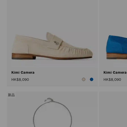
Kimi Camera
Kimi Camer
HK$8,090
HK$8,090
新品