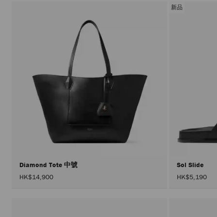
新品
Diamond Tote 中號
Sol Slide
HK$14,900
HK$5,190