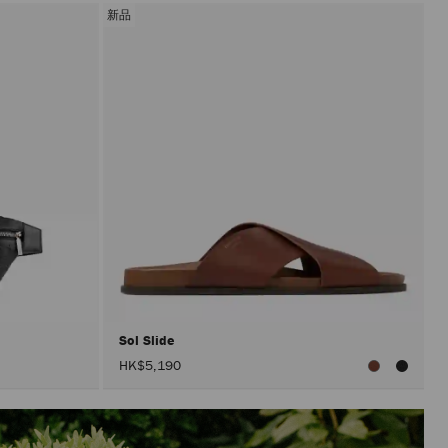
新品
Sol Slide
HK$5,190