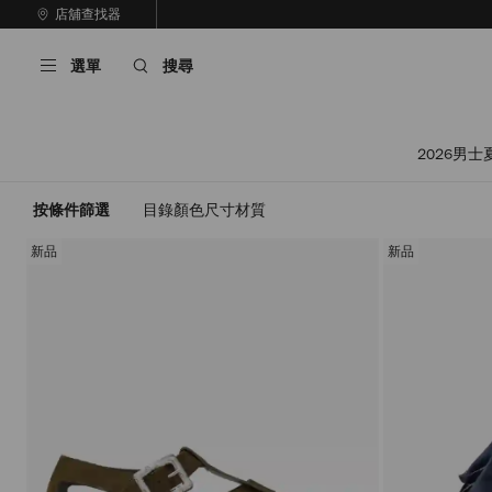
跳
店舖查找器
至
停
內
止
選單
搜尋
容
自
動
輪
播
2026男士
按條件篩選
目錄
顏色
尺寸
材質
新品
新品