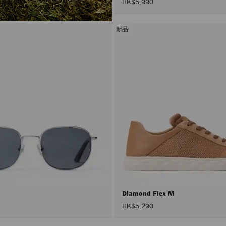
HK$5,990
新品
Diamond Flex M
HK$5,290