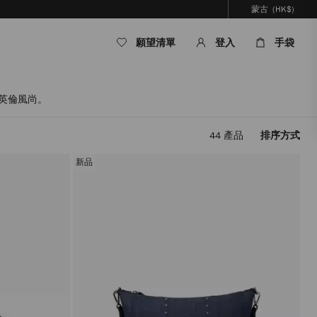
蒙古
(HK$)
願望清單
登入
手袋
經典英倫風尚。
44
產品
排序方式
套
用
新品
篩
選
條
件，
內
容
將
被
更
新，
而
無
需
重
新