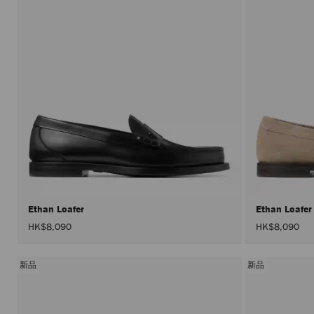
Ethan Loafer
Ethan Loafe
HK$8,090
HK$8,090
新品
新品