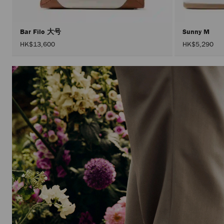
Bar Filo 大号
Sunny M
HK$13,600
HK$5,290