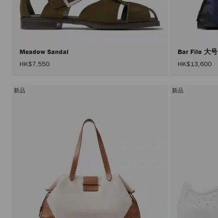
Meadow Sandal
Bar Filo 大
HK$7,550
HK$13,600
新品
新品