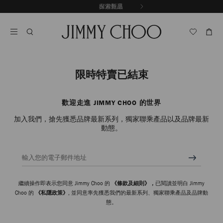
跳
探索新品
出游甄選
至
停
內
止
容
自
動
輪
播
限時特賣已結束
歡迎走進 JIMMY CHOO 的世界
加入我們，搶先獲悉品牌最新系列，獨家聯乘產品以及品牌最新
動態。
輸入您的電子郵件地址
繼續操作即表示您同意 Jimmy Choo 的
《條款及細則》，
已閱讀並明白 Jimmy
Choo 的
《私隱政策》
, 並同意率先獲悉我們的最新系列、獨家聯乘產品及品牌動
態。