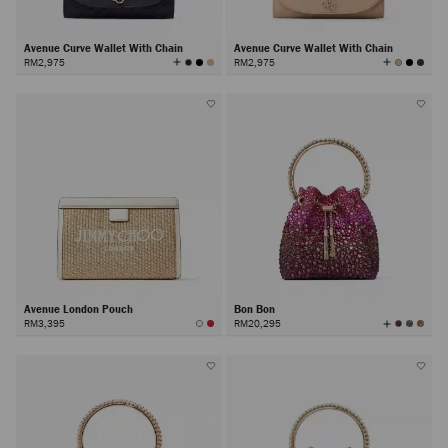
Avenue Curve Wallet With Chain
Avenue Curve Wallet With Chain
查
查
RM2,975
RM2,975
看
看
所
所
有
有
颜
颜
色
色
Avenue London Pouch
Bon Bon
查
RM3,395
RM20,295
看
所
有
颜
色