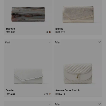
Sweetie
Emmie
RM5,695
RM4,275
新品
新品
Emmie
Avenue Curve Clutch
RM4,225
RM5,275
新品