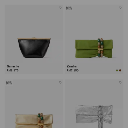
新品
Ganache
Zandra
RM3,975
RM7,150
新品