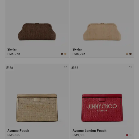
Skylar
Skylar
RM5,275
RM5,275
新品
新品
Avenue Pouch
Avenue London Pouch
RM3,675
RM3,395