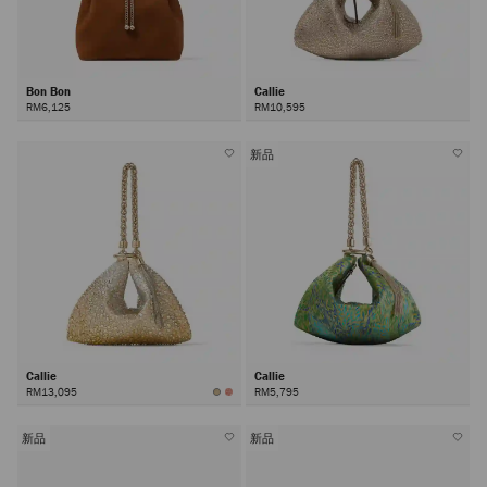
Bon Bon
Callie
RM6,125
RM10,595
新品
Callie
Callie
RM13,095
RM5,795
新品
新品