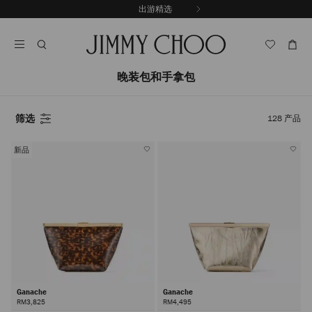
跳
出游精选
至
停
内
止
容
自
动
轮
晚装包和手拿包
换
播
放
筛选
128
产品
新品
Ganache
Ganache
RM3,825
RM4,495