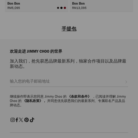
Bon Bon
Bon Bon
RM5,095
RM13,095
下
一
手提包
步
探索设计师款手提包，精湛工艺搭配标誌性装饰，打造时尚个性单品。每
一款都诠释精致魅力，无论是出席正式活动还是晚宴庆典，皆能为不同场
欢迎走进 JIMMY CHOO 的世界
合打造亮眼造型。
加入我们，抢先获悉品牌最新系列，独家合作项目以及品牌最
皮革手提包
新动态。
皮革手提包简约时髦又经典隽永，尽显随性精致风范。采用光滑皮革或鳄
鱼纹皮饰面精心打造，每个款式都彰显着品牌对奢华材质的执着追求和对
注册会员
细节设计的精准把控。优雅别致又实用易搭，轻松实现从日间穿搭到晚间
造型的无缝切换。
继续操作即表示您同意 Jimmy Choo 的
《条款和条件》
，已阅读并理解 Jimmy
串珠饰手提包
Choo 的
《隐私政策》，
并同意优先获悉我们的最新系列、专属联名产品及品
牌动态。
探索水晶和串珠饰手提包，每一款都散发着耀眼的璀璨光芒。无论是条纹
绗缝搭配金属感和水晶饰面 JC 字母图案的 Curve 系列，还是极具雕塑感
的 Bon Bon 和 Cloud 系列，每一款手提包都彰显着 Jimmy Choo 品牌核心
的匠心美学和迷人魅力。
珍珠饰缎面手提包