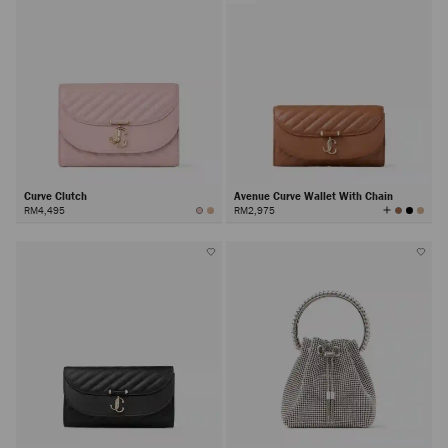
Curve Clutch
Avenue Curve Wallet With Chain
查
RM4,495
RM2,975
看
所
有
颜
色