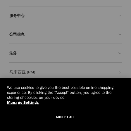
联系我们
服务中心
常见问题解答
查看订单状态">查看订单状态
预约服务
公司信息
提交退货
定制服务
查找精品店
护理与维修
关于我们
法务
送货
保修服务
我们的历史
退换货
JC 世界
隐私政策
马来西亚
(RM)
我们的影响与责任
条款与条件
我們的影響與責任
被遗忘权
We use cookies to give you the best possible online shopping
experience. By clicking the "Accept" button, you agree to the
© 2026 Jimmy Choo
匠心工艺
主体访问请求表
storing of cookies on your device.
Manage Settings
职业生涯
公司政策
管理 Cookies
ACCEPT ALL
无障碍