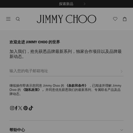
跳
探索新品
出游精选
至
停
内
止
容
自
动
轮
换
播
欢迎走进 JIMMY CHOO 的世界
放
加入我们，抢先获悉品牌最新系列，独家合作项目以及品牌最
新动态。
注册会员
继续操作即表示您同意 Jimmy Choo 的
《条款和条件》
，已阅读并理解 Jimmy
Choo 的
《隐私政策》，
并同意优先获悉我们的最新系列、专属联名产品及品
牌动态。
帮助中心