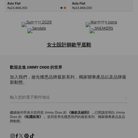
Ayla Flat
Ayla Flat
Rp23,868,000
Rp23,868,000
2026夏季系列
選購衣橱经典
下
凉鞋
运动鞋
一
頁
女士設計師款平底鞋
品牌女士平底鞋系列，吸睛點綴標誌性裝飾，爲您的休閑造型增添個性魅
力。探索優雅芭蕾平底鞋、精緻樂福鞋、平底
凉鞋
和
各式鞋履
，為您的
歡迎走進 JIMMY CHOO 的世界
週末裝扮提升時尚感，或是爲您的辦工造型搭配經典單品。
加入我們，搶先獲悉品牌最新系列，獨家聯乘產品以及品牌最
芭蕾平底鞋
新動態。
芭蕾舞鞋經典又輕巧百搭的廓形，在一系列時尚風格的重塑下更添時尚
感，從優雅的低調造型到大膽的吸睛裝飾，均能讓您隨處散發別緻個性魅
註册會員
力。Elisa 系列平底鞋，款式精緻，點綴標誌性珍珠紐扣，爲經久永恒的
衣橱增添時尚色彩。精美水晶和手工製五金飾件在 Astoria 和 Diamond 系
列平底鞋上熠熠閃耀，凸顯廓形的經久雅緻魅力。芭蕾舞平底鞋以精巧別
繼續操作即表示您同意 Jimmy Choo 的
《條款及細則》，
已閱讀並明白 Jimmy
緻設計帶來極致舒適感，可百搭利落剪裁造型，也可作爲運動鞋的高級替
Choo 的
《私隱政策》，
並同意率先獲悉我們的最新系列、獨家聯乘產品及品
牌動態。
代品，讓您打造輕鬆時髦裝扮。
平底樂福鞋