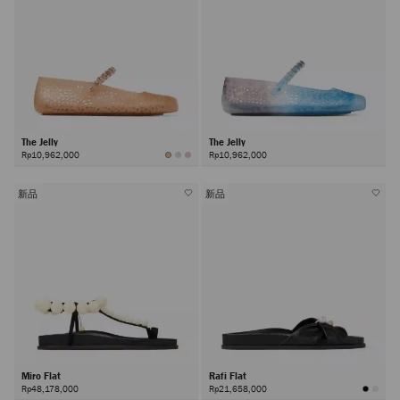
The Jelly
The Jelly
Rp10,962,000
Rp10,962,000
新品
新品
Miro Flat
Rafi Flat
Rp48,178,000
Rp21,658,000