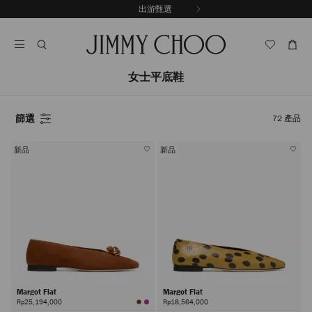
跳
出游甄選
至
停
內
止
容
自
動
輪
女士平底鞋
播
篩選
72
產品
新品
新品
Margot Flat
Margot Flat
Rp25,194,000
Rp18,564,000