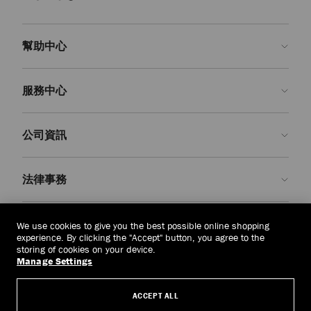
品牌樂福鞋系列經久時尚，是經典衣橱的基礎單品。Marlow Diamond 系
列樂福鞋選用經典黑色和濃鬱牛血色皮革打造品牌標志性款式，精巧手工
製五金飾件搭配厚實橡膠鞋底，凸顯優雅個性魅力。該系列潮流單品可搭
配剪裁合身的辦工套裝，亦可搭配百褶裙和運動上衣，打造學院風的時尚
幫助中心
美學。 Addie 和 Tilda 系列樂福鞋適合打造低調簡約的時尚風格，精美珍
珠流蘇和字母飾五金飾件個性裝飾，讓您的週末造型盡顯休閑時尚。
聯絡我們
服務中心
平底穆勒鞋
常見問題解答
露跟、便鞋款式
穆勒鞋
實用易搭的廓形，可隨心搭配正裝或便裝造型。
查看訂單狀態
預約服務
運動穆勒鞋、樂福穆勒鞋和穆勒凉鞋，款式多樣，是傳統樂福鞋和芭蕾平
公司資訊
底鞋以外的時尚升級之選。將週末的運動鞋換成穆勒鞋，輕鬆搭配休閑 T
申請退貨
定制服務
恤和牛仔褲，讓您盡顯時尚個性魅力，亦可換成凉鞋穆勒鞋，迎接您下一
次的瀟灑
度假出行
。
精品店
護理與維修
關於我們
法律事務
送貨
保修服務
我們的歷史
退貨或換貨
JC 世界
私隱政策
印尼
(Rp)
We use cookies to give you the best possible online shopping
我們的影響與責任
條款與條件
experience. By clicking the "Accept" button, you agree to the
storing of cookies on your device.
我們的影響
被遺忘權
Manage Settings
© 2026 Jimmy Choo
匠心工藝
主體存取請求表
ACCEPT ALL
職業生涯
公司政策