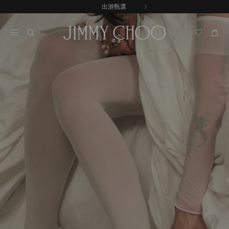
跳
出游甄選
至
停
內
止
容
自
動
輪
播