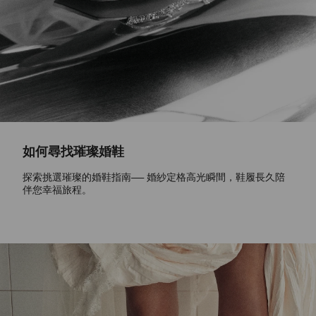
如何尋找璀璨婚鞋
探索挑選璀璨的婚鞋指南—— 婚紗定格高光瞬間，鞋履長久陪
伴您幸福旅程。
立即選購