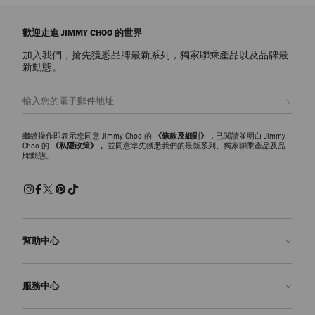
歡迎走進 JIMMY CHOO 的世界
加入我們，搶先獲悉品牌最新系列，獨家聯乘產品以及品牌最
新動態。
註册會員
繼續操作即表示您同意 Jimmy Choo 的
《條款及細則》，
已閱讀並明白 Jimmy
Choo 的
《私隱政策》，
並同意率先獲悉我們的最新系列、獨家聯乘產品及品
牌動態。
幫助中心
聯絡我們
服務中心
常見問題解答