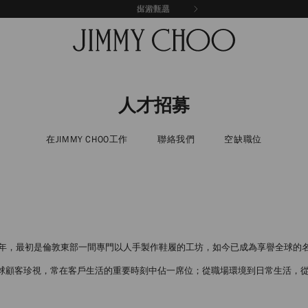
探索新品
出游甄選
人才招募
在JIMMY CHOO工作
聯絡我們
空缺職位
於 1996 年，最初是倫敦東部一間專門以人手製作鞋履的工坊，如今已成為享譽全
更廣受全球顧客珍視，常在客戶生活的重要時刻中佔一席位；從職場環境到日常生活