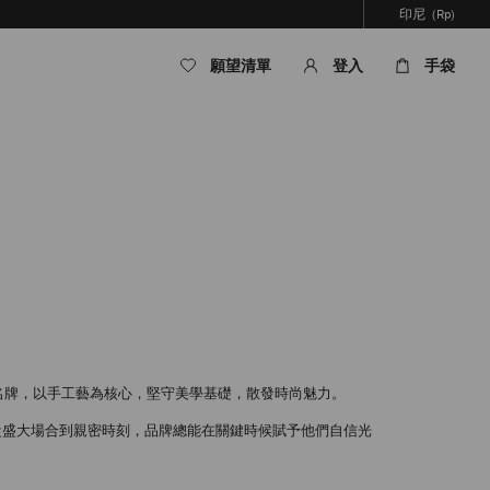
印尼
(Rp)
願望清單
登入
手袋
球的名牌，以手工藝為核心，堅守美學基礎，散發時尚魅力。
，從盛大場合到親密時刻，品牌總能在關鍵時候賦予他們自信光