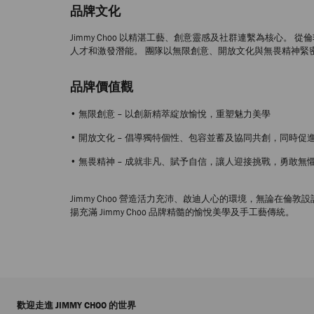
品牌文化
Jimmy Choo 以精湛工藝、創意靈感及社群連繫為核心。 從倫
人才和激發潛能。 團隊以無限創意、開放文化與無畏精神緊
品牌價值觀
• 無限創意 – 以創新精萃綻放愉悅，重塑魅力美學
• 開放文化 – 倡導獨特個性、包容並蓄及協同共創，同時促
• 無畏精神 – 成就非凡、賦予自信，讓人迎接挑戰，勇敢無
Jimmy Choo 營造活力充沛、啟迪人心的環境，無論
揚充滿 Jimmy Choo 品牌精髓的愉悅美學及手工藝傳統。
歡迎走進 JIMMY CHOO 的世界