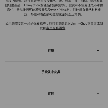
濕度的影響。請注意避免直接接觸水、鹽、熱源、油、油脂、酒精和其
他研磨產品，Jimmy Choo 對產品的最終損毀、變質和不當處理概不承擔
責任。避免接觸可能導致產品染色的任何物料。對於所有天然材料來
說，外觀和表面的輕微變化是完全正常的。
如果您需要進一步的保養指導，請聯繫您最近的
Jimmy Choo專賣店
或我
們的
客戶服務團隊
。
鞋履
手袋及小皮具
首飾