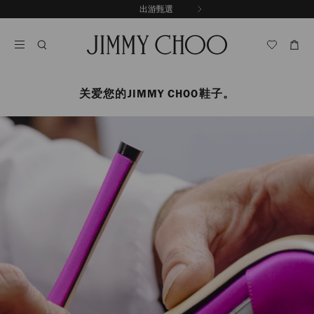
跳
出游甄選
至
停
內
止
容
自
動
輪
播
关爱您的JIMMY CHOO鞋子。