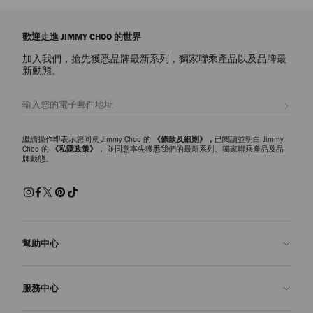
歡迎走進 JIMMY CHOO 的世界
加入我們，搶先獲悉品牌最新系列，獨家聯乘產品以及品牌最
新動態。
註册會員
繼續操作即表示您同意 Jimmy Choo 的
《條款及細則》，
已閱讀並明白 Jimmy
Choo 的
《私隱政策》，
並同意率先獲悉我們的最新系列、獨家聯乘產品及品
牌動態。
幫助中心
聯絡我們
服務中心
常見問題解答