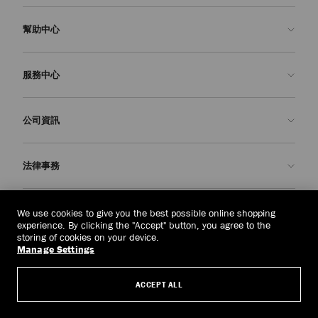
幫助中心
聯絡我們
服務中心
常見問題解答
查看訂單狀態
預約服務
公司資訊
申請退貨
定制服務
精品店
護理與維修
關於我們
法律事務
送貨
保修服務
我們的歷史
退貨或換貨
JC 世界
私隱政策
老撾
(HK$)
We use cookies to give you the best possible online shopping
我們的影響與責任
條款與條件
experience. By clicking the "Accept" button, you agree to the
storing of cookies on your device.
我們的影響
被遺忘權
Manage Settings
© 2026 Jimmy Choo
匠心工藝
主體存取請求表
ACCEPT ALL
職業生涯
公司政策
管理 Cookies