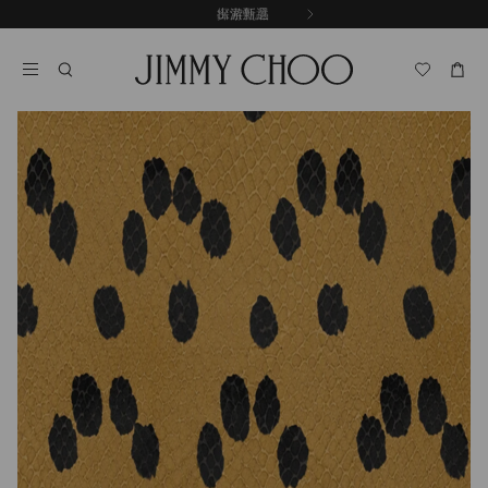
跳
探索新品
出游甄選
至
停
內
止
容
自
動
輪
播