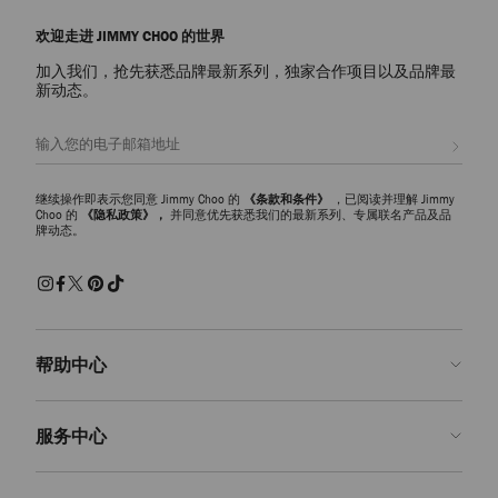
Jimmy Choo女士运动鞋时尚有型，为您的休闲穿搭和其它装扮带来低调
简约魅力。品牌运动鞋兼具时髦造型和实用功能，是打造休闲造型、提升
欢迎走进 JIMMY CHOO 的世界
时尚感的基础单品。。
加入我们，抢先获悉品牌最新系列，独家合作项目以及品牌最
Diamond 系列运动鞋
新动态。
Diamond 系列运动鞋采用多切面橡胶鞋底标志性设计，有多种鞋款可供
随心选择。Diamond Maxi 系列运动鞋将运动鞋款式时尚升级，未来风格
注册会员
设计，立体廓形比例夸张，营造舒适包裹感与显高视觉感。Diamond
Light、Flex 和 Maxi Crystal 系列运动鞋以灵活多样的设计凸显本系列的独
特结构，别具个性，引人注目。
继续操作即表示您同意 Jimmy Choo 的
《条款和条件》
，已阅读并理解 Jimmy
Choo 的
《隐私政策》，
并同意优先获悉我们的最新系列、专属联名产品及品
牌动态。
奢雅运动鞋
奢美风尚与运动美学的绝妙融合，品牌奢雅运动鞋系列为运动造型增添迷
人魅力。无论是时髦厚底和坡跟风格的复古高帮 Del Mar 系列运动鞋，或
是色彩艶丽的现代风格 Palma 系列运动鞋，都适合打造时尚修长造型。
精选奢美皮革、针织和羊绒饰面材质打造的 Rome 和 Veles 系列经典低帮
运动鞋，适合搭配运动单品、紧身裤或慢跑裤，提升运动时尚感。
帮助中心
如何搭配 Jimmy Choo 运动鞋
探索品牌各种设计款式，为出席正式活动、派对和庆祝活动选择潮流运动
联系我们
鞋。极简造型可选择点缀精美细节的运动鞋，与您的奢丽珠宝呼应。也可
服务中心
选择黑色皮革低帮运动鞋或懒人运动鞋代替乐福鞋和正装鞋履。出席正式
常见问题解答
场合可选择厚底运动鞋搭配西装，正装流畅利落的线条更显鞋履图案廓形
查看订单状态">查看订单状态
预约服务
的别致之感。如果您正在寻找搭配连衣裙或工作服饰的运动鞋款式，低调