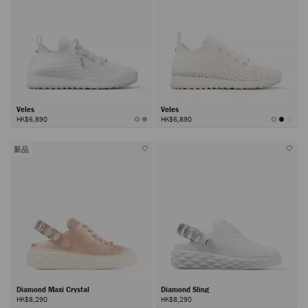
Veles
Veles
HK$6,890
HK$6,890
新品
Diamond Maxi Crystal
Diamond Sling
HK$8,290
HK$8,290