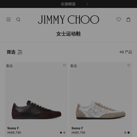
跳
出游精选
至
停
内
止
容
自
动
轮
女士运动鞋
换
播
放
筛选
49
产品
新品
新品
Sunny F
Sunny F
HK$5,790
HK$5,790