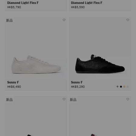
Diamond Light Flex F
Diamond Light Flex F
HK$5,790
HK$5,590
新品
Sunny F
Sunny F
查
HK$6,490
HK$5,290
看
所
有
颜
色
新品
新品