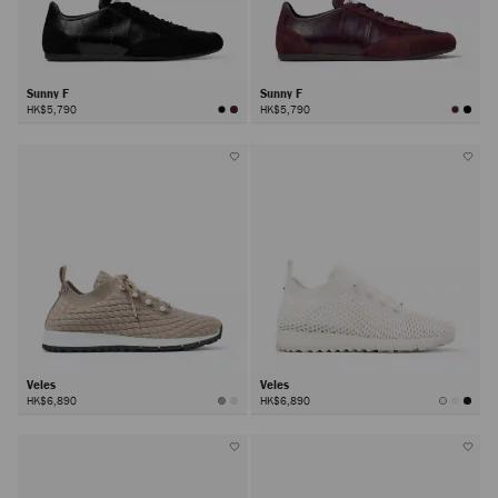
Sunny F
Sunny F
HK$5,790
HK$5,790
Veles
Veles
HK$6,890
HK$6,890