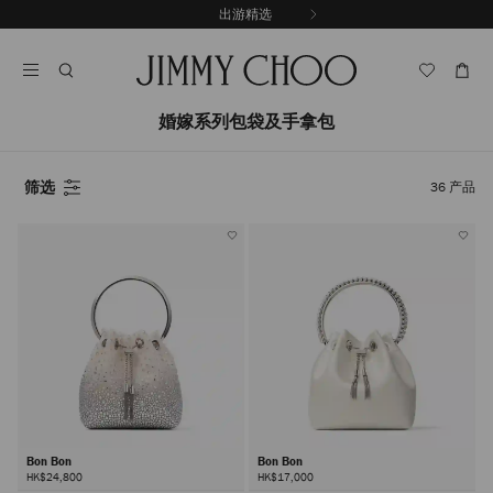
跳
出游精选
至
停
内
止
容
自
动
轮
婚嫁系列包袋及手拿包
换
播
放
筛选
36
产品
Bon Bon
Bon Bon
HK$24,800
HK$17,000