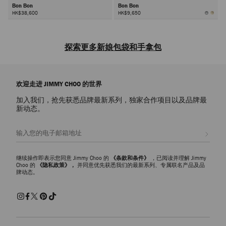
Bon Bon
Bon Bon
HK$38,600
HK$9,650
探索更多新娘包袋和手拿包
在品牌
新娘精品店
里探索婚礼包袋，为新娘、
伴娘
、新娘的妈妈和宾客
挑选理想的搭配单品。标志性珍珠和水晶装饰散发着熠熠迷人魅力和精致
欢迎走进 JIMMY CHOO 的世界
奢贵气质。可拆卸肩带的多功能设计可将手拿包变成实用斜挎款式，随心
打造婚礼活动的时尚造型。手工打造的巧工细节成就精致时髦风格，即使
加入我们，抢先获悉品牌最新系列，独家合作项目以及品牌最
在婚礼之后您也会对其倍加珍惜喜爱。
新动态。
新娘手拿包和迷你包
注册会员
从优雅迷你包 到标志性
手拿包
，专为婚礼造型设计的系列手袋，经典设
计搭配现代廓形，处处流露迷人个性魅力。时髦的信封手拿包和袖珍小巧
的晚装包是永恒的优雅款式。也可选择满缀珍珠的缎面包袋，与经典的新
继续操作即表示您同意 Jimmy Choo 的
《条款和条件》
，已阅读并理解 Jimmy
娘造型相映生辉，凸显优雅奢贵气质。充满光泽和金属感的包袋也适合搭
Choo 的
《隐私政策》，
并同意优先获悉我们的最新系列、专属联名产品及品
牌动态。
配现代新娘造型，并为每位宾客的婚礼装扮增添时尚之感。