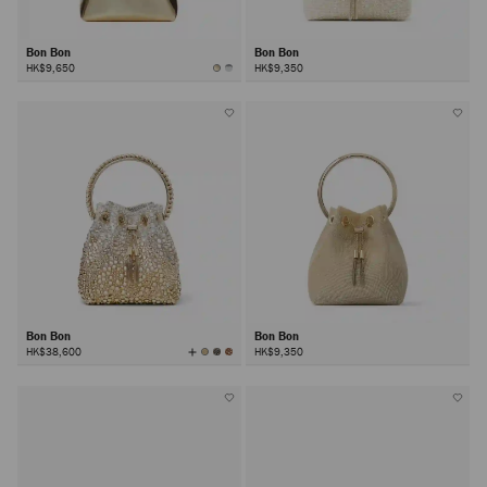
Bon Bon
Bon Bon
HK$9,650
HK$9,350
Bon Bon
Bon Bon
查
HK$38,600
HK$9,350
看
所
有
颜
色