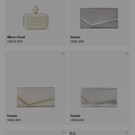
Micro Cloud
Emmie
HK$15,900
HK$6,990
Emmie
Emmie
HK$6,990
HK$6,990
新品