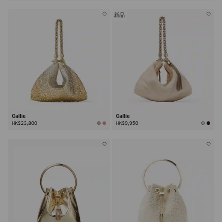
新品
Callie
Callie
HK$23,800
HK$9,950