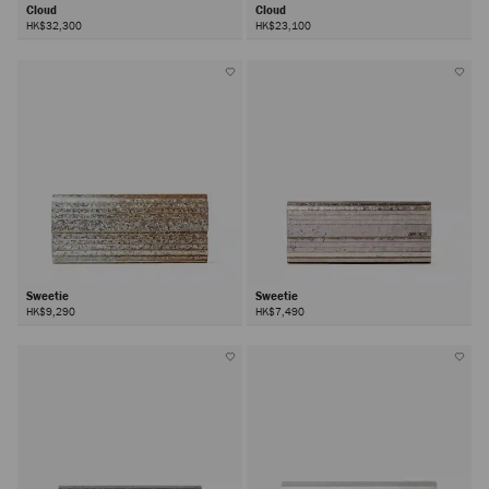
Cloud
Cloud
HK$32,300
HK$23,100
Sweetie
Sweetie
HK$9,290
HK$7,490