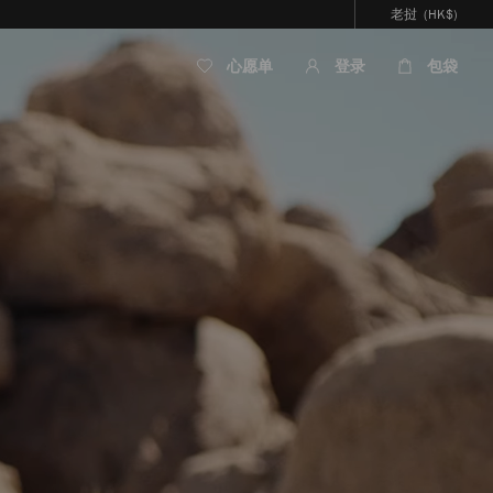
老挝
(HK$)
心愿单
登录
包袋