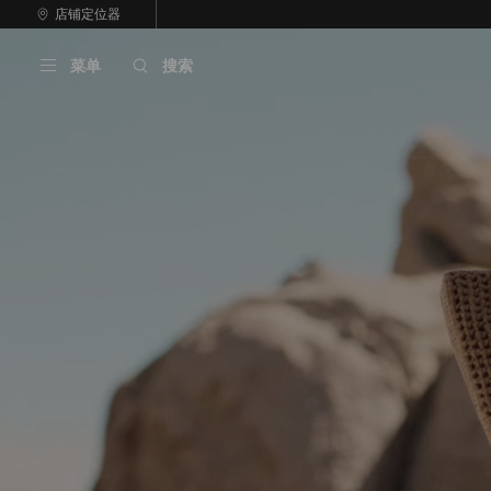
跳
店铺定位器
至
停
内
止
菜单
搜索
容
自
动
轮
换
播
放