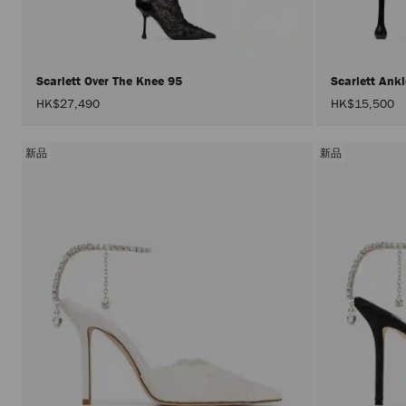
Scarlett Over The Knee 95
Scarlett Ank
HK$27,490
HK$15,500
新品
新品