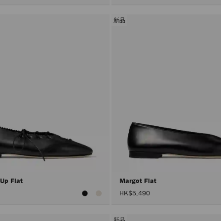
新品
 Up Flat
Margot Flat
HK$5,490
新品