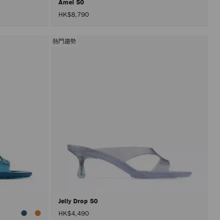
Amel 50
HK$8,790
熱門趨勢
Jelly Drop 50
HK$4,490