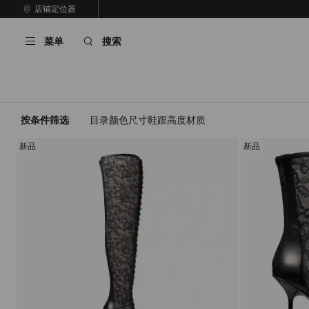
跳
店铺定位器
至
停
内
止
菜单
搜索
容
自
动
轮
换
播
放
按条件筛选
目录
颜色
尺寸
鞋跟高度
材质
新品
新品