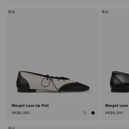
新品
新品
Margot Lace Up Flat
Margot Lace
HK$6,390
HK$6,390
新品