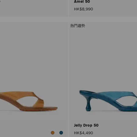
0
Amel 50
HK$8,990
熱門趨勢
0
Jelly Drop 50
HK$4,490