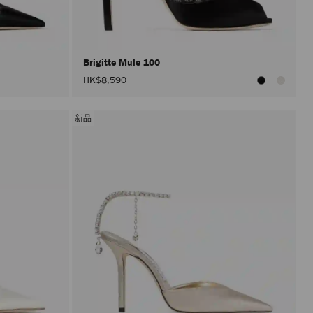
情
况
下
进
行
更
Brigitte Mule 100
新。
HK$8,590
只
有
在
激
新品
活"应
用"按
钮
后
才
会
执
行
产
品
更
新。