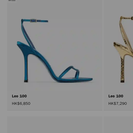
Leo 100
Leo 100
HK$6,850
HK$7,290