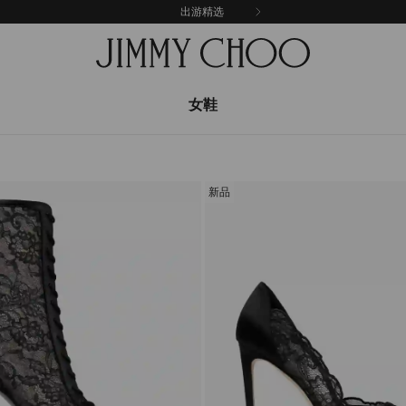
出游精选
女鞋
新品