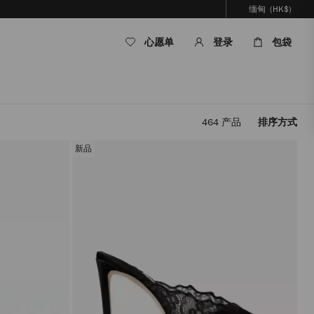
缅甸
(HK$)
心愿单
登录
包袋
464
产品
排序方式
应
用
新品
筛
选
条
件，
内
容
将
在
不
重
新
加
载
页
面
的