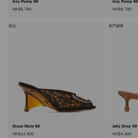
Issy Pump 50
Issy Pump 5
HK$8,790
HK$8,790
新品
熱門趨勢
Glace Mule 80
Jelly Drop 5
HK$14,500
HK$4,490