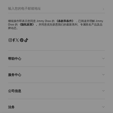
注册会员
继续操作即表示您同意 Jimmy Choo 的
《条款和条件》
，已阅读并理解 Jimmy
Choo 的
《隐私政策》，
并同意优先获悉我们的最新系列、专属联名产品及品
牌动态。
帮助中心
联系我们
服务中心
常见问题解答
查看订单状态">查看订单状态
预约服务
公司信息
提交退货
定制服务
查找精品店
护理与维修
关于我们
法务
送货
保修服务
我们的历史