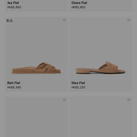
Joa Flat
Chara Flat
HK$5,850
HK$5,950
新品
Rafi Flat
Dina Flat
HK$6,390
HK$5,250