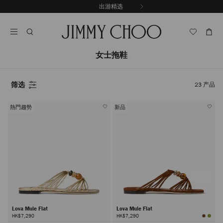
跳
出游精选
至
停
内
止
容
自
动
轮
女士拖鞋
换
播
放
筛选
23
产品
熱門趨勢
新品
Lova Mule Flat
Lova Mule Flat
HK$7,290
HK$7,290