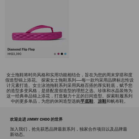
Diamond Flip Flop
查
HK$3,390
看
所
有
颜
色
女士拖鞋将时尚风格和实用功能相结合，旨在为您的周末穿搭和度
假造型锦上添花。 探索女士拖鞋系列——每一款均采用品牌标志性设
计元素打造。女士泳池拖鞋系列采用风格百搭的厚实鞋底，赋予您
的造型多变风格，是搭配度假造型的理想之选。珍珠和水晶装饰为
这一经典单品锦上添花，打造魅力十足的日间造型。探索鞋履系列
中的更多单品，为您的休闲造型选购
平底鞋
、
凉鞋
和帆布鞋。
欢迎走进 JIMMY CHOO 的世界
加入我们，抢先获悉品牌最新系列，独家合作项目以及品牌最
新动态。