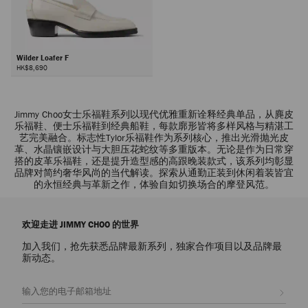
Wilder Loafer F
HK$8,690
Jimmy Choo女士乐福鞋系列以现代优雅重新诠释经典单品，从麂皮
乐福鞋、便士乐福鞋到经典船鞋，每款廓形皆将多样风格与精湛工
艺完美融合。标志性Tylor乐福鞋作为系列核心，推出光滑抛光皮
革、水晶镶嵌设计与大胆压花蛇纹等多重版本。无论是作为日常穿
搭的皮革乐福鞋，还是提升造型感的高跟晚装款式，该系列均彰显
品牌对简约奢华风尚的当代解读。探索从通勤正装到休闲着装皆宜
的永恒经典与革新之作，体验自如切换场合的摩登风范。
欢迎走进 JIMMY CHOO 的世界
加入我们，抢先获悉品牌最新系列，独家合作项目以及品牌最
新动态。
注册会员