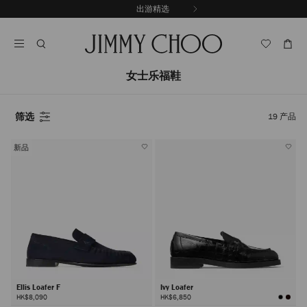
跳
出游精选
至
停
内
止
容
自
动
轮
女士乐福鞋
换
播
放
筛选
19
产品
新品
Ellis Loafer F
Ivy Loafer
HK$8,090
HK$6,850