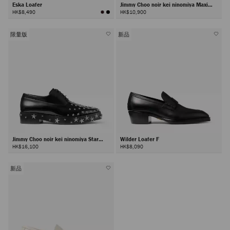
Eska Loafer
Jimmy Choo noir kei ninomiya Maxi
Loafer
HK$8,490
HK$10,900
限量版
新品
Jimmy Choo noir kei ninomiya Star
Wilder Loafer F
Shoe
HK$16,100
HK$8,090
新品