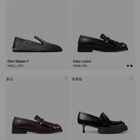
Eliot Slipper F
Eska Loafer
HK$11,500
HK$8,490
新品
限量版