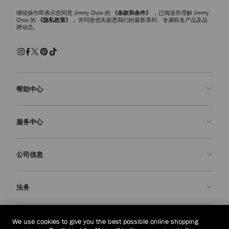
继续操作即表示您同意 Jimmy Choo 的
《条款和条件》
，已阅读并理解 Jimmy
Choo 的
《隐私政策》，
并同意优先获悉我们的最新系列、专属联名产品及品
牌动态。
帮助中心
联系我们
服务中心
常见问题解答
查看订单状态">查看订单状态
预约服务
公司信息
提交退货
定制服务
查找精品店
护理与维修
关于我们
法务
送货
保修服务
我们的历史
退换货
JC 世界
隐私政策
缅甸
(HK$)
We use cookies to give you the best possible online shopping
我们的影响与责任
条款与条件