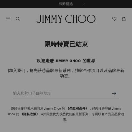
跳
探索新品
出游精选
至
停
内
止
容
自
动
轮
换
播
限時特賣已結束
放
欢迎走进 JIMMY CHOO 的世界
]加入我们，抢先获悉品牌最新系列，独家合作项目以及品牌最新
动态。
输入您的电子邮箱地址
继续操作即表示您同意 Jimmy Choo 的
《条款和条件》
，已阅读并理解 Jimmy
Choo 的
《隐私政策》
, a并同意优先获悉我们的最新系列、专属联名产品及品牌动
态。