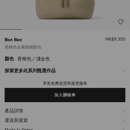
優
HK$9,350
Bon Bon
惠
香檳色金屬感網眼包
價
顏色
香檳色／淺金色
https://www.jimmychoo.com/mn/hy_MN/%E5%A5%B3%E5%A3%AB/%E6%8
bon/%E9%A6%99%E6%AA%B3%E8%89%B2%E9%87%91%E5%B1%AC%E6%
J000168679001.html
探索更多此系列甄選作品
享受免费送货和退货服务
Add
to
cart
加入購物車
options
產品詳情
運送與退貨
Made-to-Order