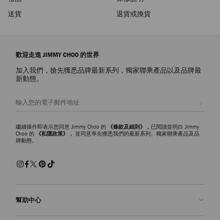
送貨
退貨或換貨
歡迎走進 JIMMY CHOO 的世界
加入我們，搶先獲悉品牌最新系列，獨家聯乘產品以及品牌最
新動態。
註册會員
繼續操作即表示您同意 Jimmy Choo 的
《條款及細則》，
已閱讀並明白 Jimmy
Choo 的
《私隱政策》，
並同意率先獲悉我們的最新系列、獨家聯乘產品及品
牌動態。
幫助中心