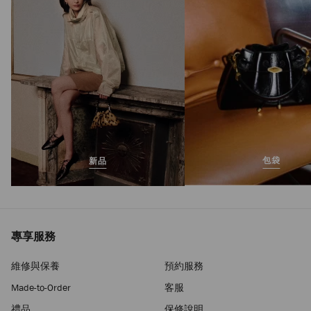
價
包袋
新品
專享服務
維修與保養
預約服務
Made-to-Order
客服
禮品
保修說明