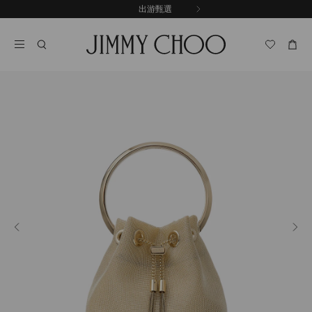
跳
探索新品
出游甄選
至
停
內
止
容
自
動
輪
播