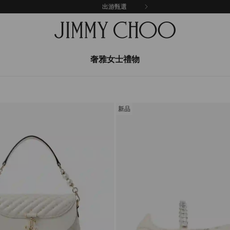
出游甄選
奢雅女士禮物
新品