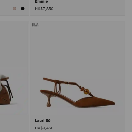
Emmie
HK$7,850
新品
Lauri 50
HK$9,450