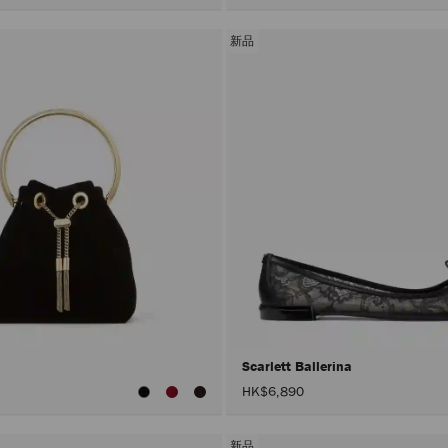
新品
Scarlett Ballerina
HK$6,890
新品