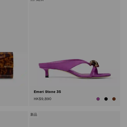
Emeri Stone 35
HK$9,890
新品