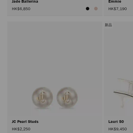
Jade Ballerina
Emmie
HK$6,850
HK$7,190
新品
JC Pearl Studs
Lauri 50
HK$2,250
HK$9,450