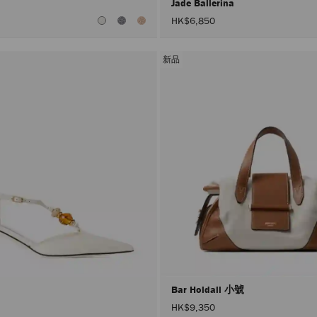
Jade Ballerina
HK$6,850
新品
Bar Holdall 小號
HK$9,350