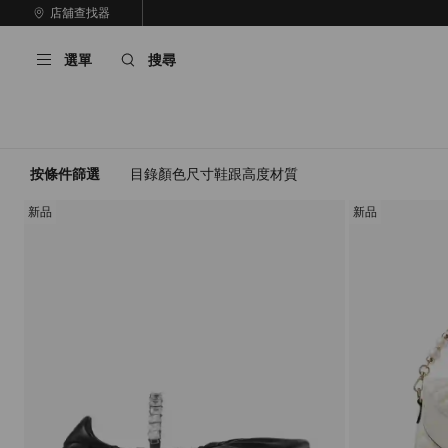
跳
店舖查找器
至
停
內
止
選單
搜尋
容
自
動
輪
播
按條件篩選
目錄
顏色
尺寸
鞋跟高度
材質
新品
新品