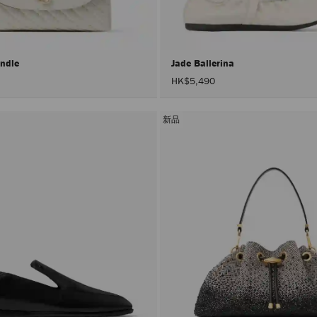
andle
Jade Ballerina
HK$5,490
新品