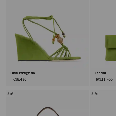
Lova Wedge 85
Zandra
HK$8,490
HK$11,700
新品
新品