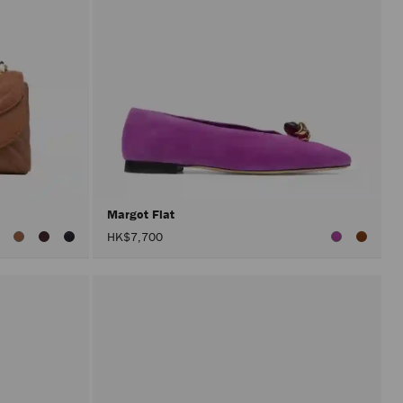
Margot Flat
查
HK$7,700
看
所
有
顏
色