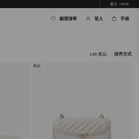
蒙古
(HK$)
願望清單
登入
手袋
148
產品
排序方式
套
用
新品
篩
選
條
件，
內
容
將
被
更
新，
而
無
需
重
新
載