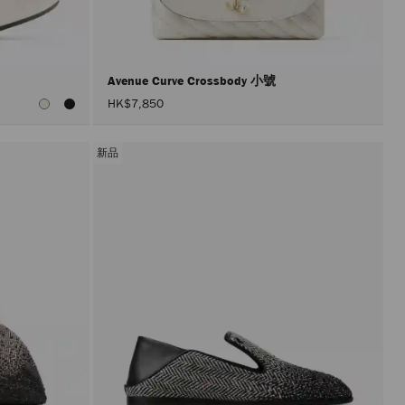
入
頁
面。
只
有
在
Avenue Curve Crossbody 小號
啟
HK$7,850
用
「套
用」
按
新品
鈕
後，
才
會
執
行
產
品
更
新。