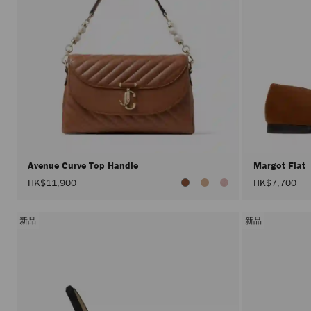
Avenue Curve Top Handle
Margot Flat
HK$11,900
HK$7,700
新品
新品