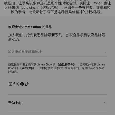
棱搭扣，让手袋以多种形式呈现个性时髦造型。实际上，Cinch 也让
人联想到 ‘it’s a cinch’（这很容易），意思是一些有把握、简单和轻
松的事情。此款新款手袋正是这种新风格精神的别致体现。
欢迎走进 JIMMY CHOO 的世界
加入我们，抢先获悉品牌最新系列，独家合作项目以及品牌最
新动态。
注册会员
继续操作即表示您同意 Jimmy Choo 的
《条款和条件》
，已阅读并理解 Jimmy
Choo 的
《隐私政策》，
并同意优先获悉我们的最新系列、专属联名产品及品
牌动态。
帮助中心
联系我们