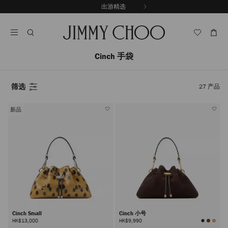
跳
出游精选
至
停
内
止
容
自
动
轮
Cinch 手袋
换
播
放
筛选
27
产品
新品
Cinch Small
Cinch 小号
HK$13,000
HK$9,990