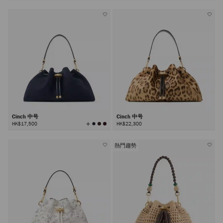
所
有
颜
色
Cinch 中号
Cinch 中号
查
HK$17,500
HK$22,300
看
所
有
颜
色
熱門趨勢