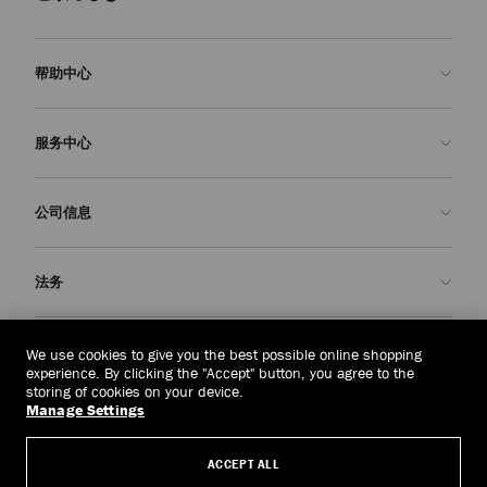
帮助中心
联系我们
服务中心
常见问题解答
查看订单状态">查看订单状态
预约服务
公司信息
提交退货
定制服务
查找精品店
护理与维修
关于我们
法务
送货
保修服务
我们的历史
退换货
JC 世界
隐私政策
蒙古
(HK$)
We use cookies to give you the best possible online shopping
我们的影响与责任
条款与条件
experience. By clicking the "Accept" button, you agree to the
storing of cookies on your device.
我們的影響與責任
被遗忘权
Manage Settings
© 2026 Jimmy Choo
匠心工艺
主体访问请求表
ACCEPT ALL
职业生涯
公司政策