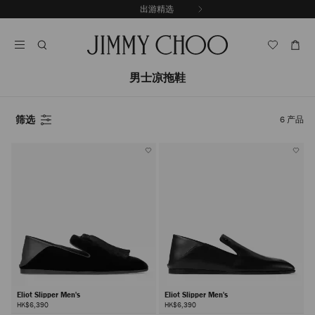
跳
探索新品
出游精选
至
停
内
止
容
自
动
轮
男士凉拖鞋
换
播
放
筛选
6
产品
Eliot Slipper Men's
Eliot Slipper Men's
HK$6,390
HK$6,390