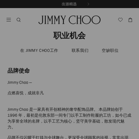
跳
探索新品
出游精选
至
停
内
止
容
自
动
轮
职业机会
换
播
放
在 JIMMY CHOO工作
联系我们
空缺职位
品牌使命
Jimmy Choo —
点燃喜悦，成就非凡
Jimmy Choo 是一家具有开创精神的奢华配饰品牌。 本品牌始创于
1996 年，最初是伦敦东部一间专门以手工制作鞋履的工坊，如今已成
为享誉全球的名牌，以手工艺为核心，坚守美学基础，散发现代魅
力。
品牌不仅闪耀于红毯与全球舞台，更深受全球顾客的珍视，常常出现