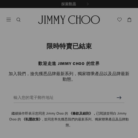
跳
探索新品
出游甄選
至
停
內
止
容
自
動
輪
播
限時特賣已結束
歡迎走進 JIMMY CHOO 的世界
加入我們，搶先獲悉品牌最新系列，獨家聯乘產品以及品牌最新
動態。
輸入您的電子郵件地址
繼續操作即表示您同意 Jimmy Choo 的
《條款及細則》，
已閱讀並明白 Jimmy
Choo 的
《私隱政策》
, 並同意率先獲悉我們的最新系列、獨家聯乘產品及品牌動
態。