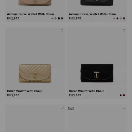
Avenue Curve Wallet With Chain
Avenue Curve Wallet With Chain
查
查
RM2,975
RM2,975
看
看
所
所
有
有
顏
顏
色
色
Curve Wallet With Chain
Curve Wallet With Chain
RM3,825
RM3,825
新品