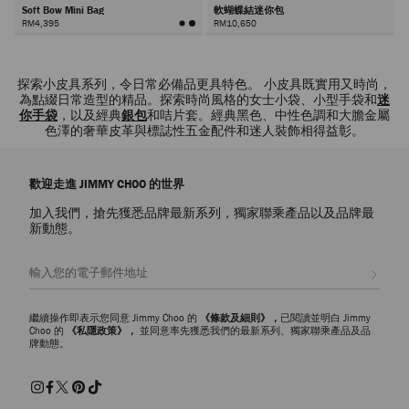
Soft Bow Mini Bag
軟蝴蝶結迷你包
RM4,395
RM10,650
下
一
探索小皮具系列，令日常必備品更具特色。 小皮具既實用又時尚，
頁
為點綴日常造型的精品。探索時尚風格的女士小袋、小型手袋和
迷
你手袋
，以及經典
銀包
和咭片套。經典黑色、中性色調和大膽金屬
色澤的奢華皮革與標誌性五金配件和迷人裝飾相得益彰。
歡迎走進 JIMMY CHOO 的世界
加入我們，搶先獲悉品牌最新系列，獨家聯乘產品以及品牌最
新動態。
註册會員
繼續操作即表示您同意 Jimmy Choo 的
《條款及細則》，
已閱讀並明白 Jimmy
Choo 的
《私隱政策》，
並同意率先獲悉我們的最新系列、獨家聯乘產品及品
牌動態。