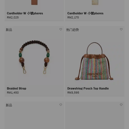
Cardholder W 小號pheres
Cardholder W 小號pheres
RM2,025
RM2,175
新品
热门趋势
Braided Strap
Drawstring Pouch Top Handle
RM1,450
RM3,595
新品