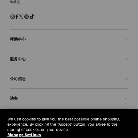
牌动态。
帮助中心
联系我们
服务中心
常见问题解答
查看订单状态">查看订单状态
预约服务
公司信息
提交退货
定制服务
查找精品店
护理与维修
关于我们
法务
送货
保修服务
我们的历史
退换货
JC 世界
隐私政策
菲律宾
(₱)
We use cookies to give you the best possible online shopping
我们的影响与责任
条款与条件
experience. By clicking the "Accept" button, you agree to the
storing of cookies on your device.
我們的影響與責任
被遗忘权
Manage Settings