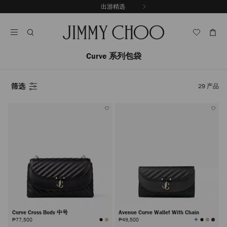
跳
出游精选
至
停
内
止
容
自
动
轮
Curve 系列包袋
换
播
放
筛选
29
产品
Curve Cross Body 中号
Avenue Curve Wallet With Chain
查
₱77,500
₱49,500
看
所