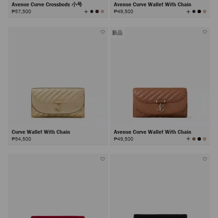
Avenue Curve Crossbody 小号
Avenue Curve Wallet With Chain
查
查
₱57,500
₱49,500
看
看
所
所
有
有
颜
颜
色
色
新品
Curve Wallet With Chain
Avenue Curve Wallet With Chain
查
₱54,500
₱49,500
看
所
有
颜
色