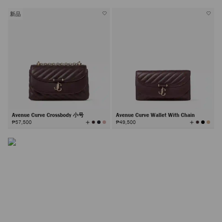
有
颜
色
新品
Curve 包袋
Avenue Curve Crossbody 小号
Avenue Curve Wallet With Chain
Curve 系列以永恒优雅风格呈现多样包型：从手拿包、手提
查
查
₱57,500
₱49,500
看
看
所
所
包到斜挎包及钱包，均饰有品牌标志性 JC 花押字。
有
有
颜
颜
色
色