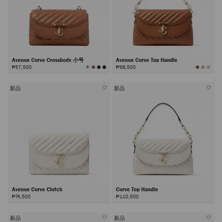
Avenue Curve Crossbody 小号
Avenue Curve Top Handle
查
₱57,500
₱98,500
看
所
有
颜
色
新品
新品
Avenue Curve Clutch
Curve Top Handle
₱74,500
₱110,500
新品
新品