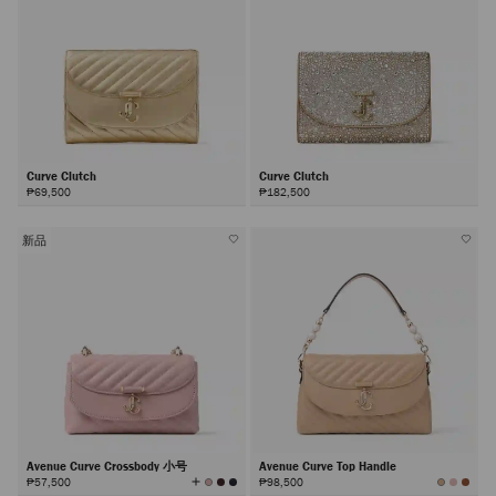
Curve Clutch
Curve Clutch
₱69,500
₱182,500
新品
Avenue Curve Crossbody 小号
Avenue Curve Top Handle
查
₱57,500
₱98,500
看