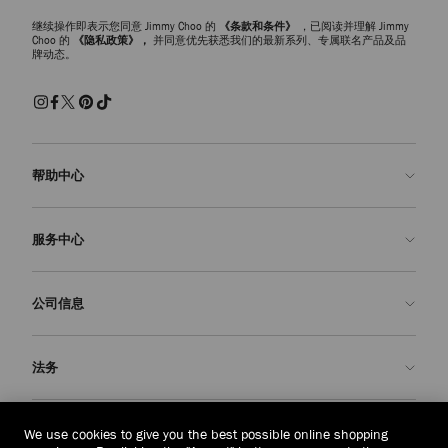
继续操作即表示您同意 Jimmy Choo 的
《条款和条件》
，已阅读并理解 Jimmy
Choo 的
《隐私政策》，
并同意优先获悉我们的最新系列、专属联名产品及品
牌动态。
帮助中心
联系我们
服务中心
常见问题解答
查看订单状态">查看订单状态
预约服务
公司信息
提交退货
定制服务
查找精品店
护理与维修
关于我们
法务
送货
保修服务
我们的历史
退换货
JC 世界
隐私政策
菲律宾
(₱)
We use cookies to give you the best possible online shopping
我们的影响与责任
条款与条件