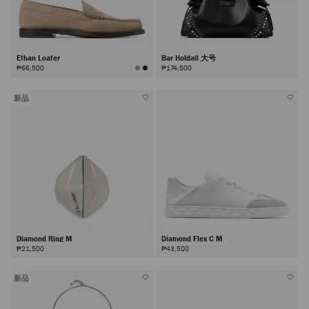
Ethan Loafer
Bar Holdall 大号
₱66,500
₱174,500
新品
Diamond Ring M
Diamond Flex C M
₱21,500
₱43,500
新品