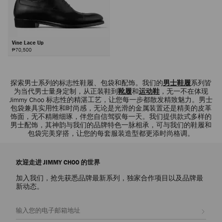
Vine Lace Up
₱70,500
下
一
探索男士系列的标志性鞋履、包袋和配饰。我们的
男士鞋履
系列皆
步
为当代男士量身定制，从正装鞋到
靴履
和
运动鞋
，无一不在体现
Jimmy Choo 标志性的精湛工艺，让您每一步都散发精致魅力。男士
包袋兼具实用性和时尚感，无论是光滑的金属装置还是精美的皮革
饰面，无不精雕细琢，伴您自信驾驭每一天。我们提供款式多样的
男士配饰，其神韵与我们的品牌特色一脉相承，可与我们的鞋履和
包袋完美穿搭，让您的每套服装造型都更添时尚格调。
欢迎走进 JIMMY CHOO 的世界
加入我们，抢先获悉品牌最新系列，独家合作项目以及品牌最
新动态。
注册会员