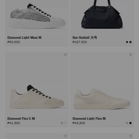
Diamond Light Maxi M
Bar Holdall 大号
₱53,500
₱107,500
Diamond Flex C M
Diamond Light Flex M
₱41,500
₱43,500