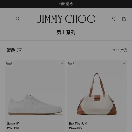
跳
出游精选
至
停
内
止
容
自
动
轮
男士系列
换
播
放
筛选
133
产品
新品
新品
Sunny M
Bar Filo 大号
₱43,500
₱112,500