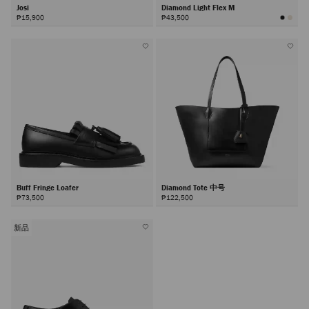
Josi
Diamond Light Flex M
₱15,900
₱43,500
Buff Fringe Loafer
Diamond Tote 中号
₱73,500
₱122,500
新品