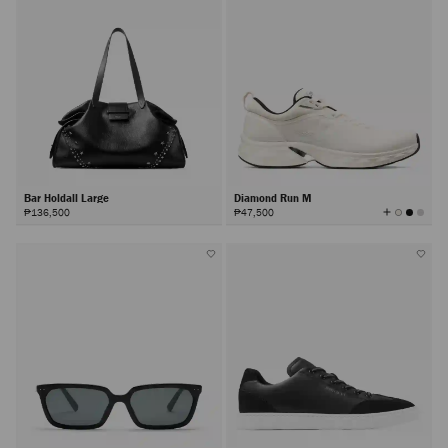
Bar Holdall Large
Diamond Run M
查
₱136,500
₱47,500
看
所
有
颜
色