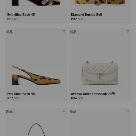
Eyla Sling Back 45
Diamond Buckle Belt
₱81,500
₱32,500
新品
新品
Eyla Sling Back 45
Avenue Curve Crossbody 小号
₱72,500
₱64,500
新品
新品