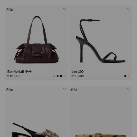
所
有
颜
色
新品
Bar Holdall 中号
Leo 100
查
₱107,500
₱60,500
看
所
有
颜
色
新品
新品