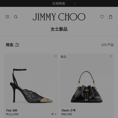
跳
出游精选
至
停
内
止
容
自
动
轮
女士新品
换
播
放
筛选
172
产品
新品
Faiz 100
Cinch 小号
₱111,500
₱82,500