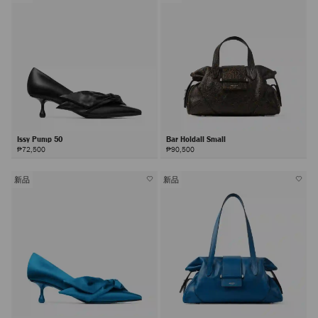
Issy Pump 50
Bar Holdall Small
₱72,500
₱90,500
新品
新品