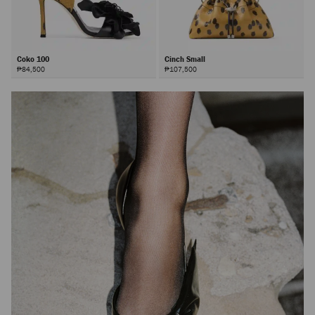
Coko 100
Cinch Small
₱84,500
₱107,500