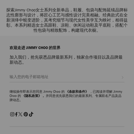
探索Jimmy Choo女士系列全新单品，鞋履、包袋与配饰延续品牌标
志性廓形与设计，将匠心工艺与感性设计完美相融。经典款式在全
新演绎中蜕变进阶，其考究细节与现代女性美学互为映衬，相得益
彰。本系列精选女士高跟鞋、凉鞋、休闲运动鞋及平底鞋，搭配个
性包袋与精致配饰，构建现代衣橱。
欢迎走进 JIMMY CHOO 的世界
加入我们，抢先获悉品牌最新系列，独家合作项目以及品牌最
新动态。
注册会员
继续操作即表示您同意 Jimmy Choo 的
《条款和条件》
，已阅读并理解 Jimmy
Choo 的
《隐私政策》，
并同意优先获悉我们的最新系列、专属联名产品及品
牌动态。