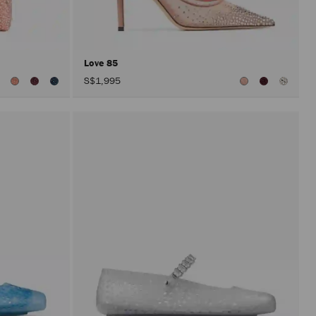
Love 85
S$1,995