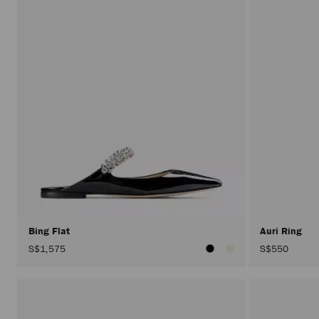
Bing Flat
Auri Ring
S$1,575
S$550