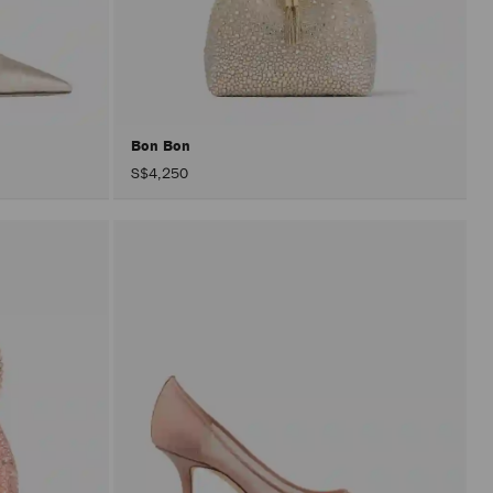
页
面
的
情
况
下
进
行
更
Bon Bon
新。
S$4,250
只
有
在
激
活"应
用"按
钮
后
才
会
执
行
产
品
更
新。