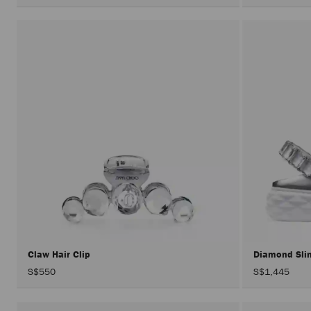
Claw Hair Clip
Diamond Sli
S$550
S$1,445