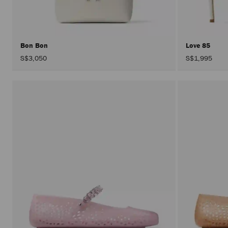
Bon Bon
Love 85
S$3,050
S$1,995