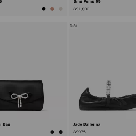
65
Bing Pump 65
S$1,800
新品
ni Bag
Jade Ballerina
S$975