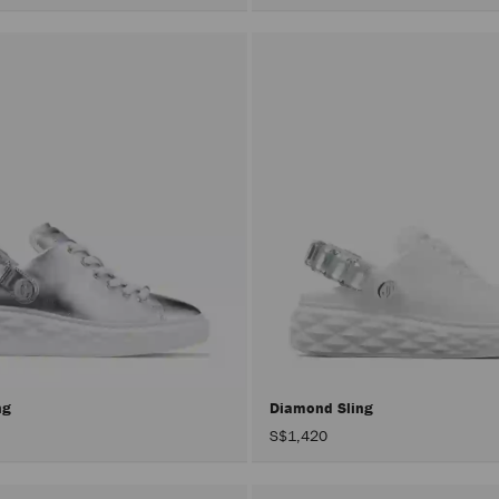
ng
Diamond Sling
S$1,420