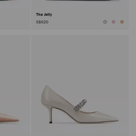
The Jelly
S$620