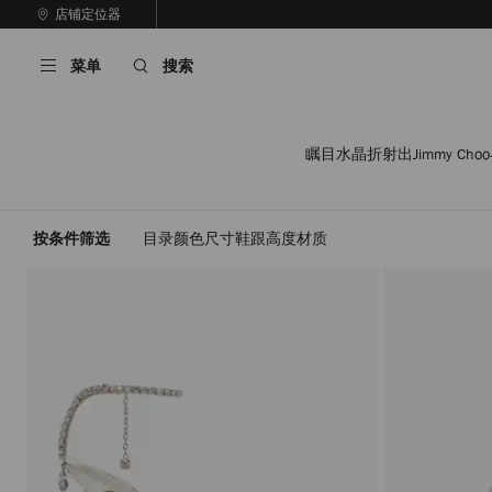
跳
店铺定位器
至
停
内
止
菜单
搜索
容
自
动
轮
换
瞩目水晶折射出Jimmy 
播
放
按条件筛选
目录
颜色
尺寸
鞋跟高度
材质