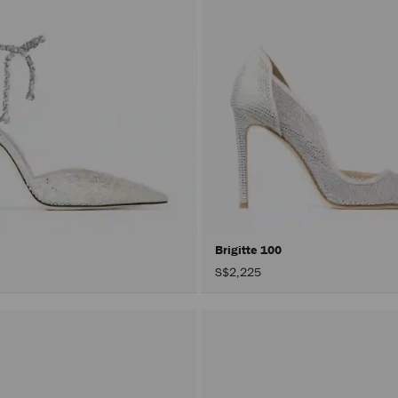
Brigitte 100
S$2,225