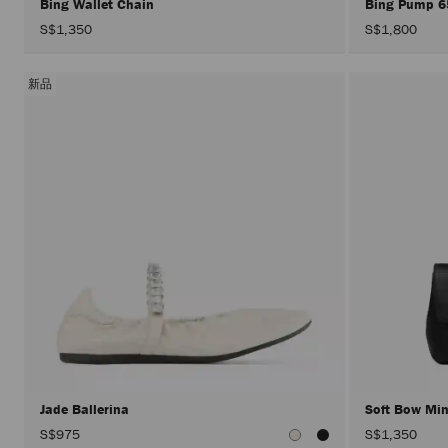
Bing Wallet Chain
Bing Pump 
S$1,350
S$1,800
新品
Jade Ballerina
Soft Bow Mi
S$975
S$1,350