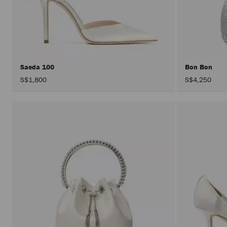
Saeda 100
Bon Bon
S$1,800
S$4,250