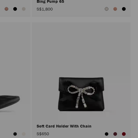
Bing Pump 65
S$1,800
Soft Card Holder With Chain
S$650