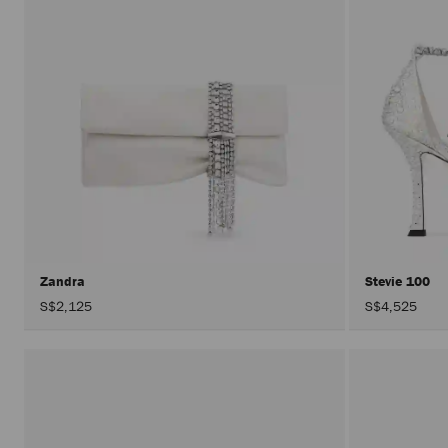
Zandra
Stevie 100
S$2,125
S$4,525