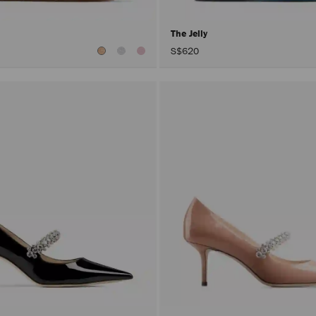
The Jelly
S$620