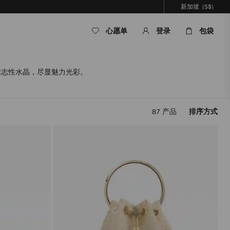
新加坡
(S$)
心愿单
登录
包袋
以标志性水晶，尽显魅力光彩。
87
产品
排序方式
应
用
筛
选
条
件，
内
容
将
在
不
重
新
加
载