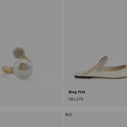
Bing Flat
S$1,575
新品