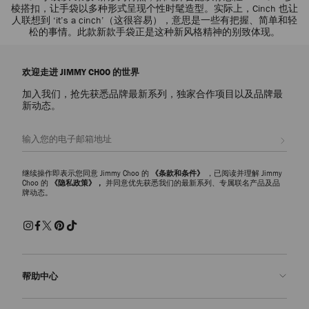
棱搭扣，让手袋以多种形式呈现个性时髦造型。实际上，Cinch 也让
人联想到 ‘it’s a cinch’（这很容易），意思是一些有把握、简单和轻
松的事情。此款新款手袋正是这种新风格精神的别致体现。
欢迎走进 JIMMY CHOO 的世界
加入我们，抢先获悉品牌最新系列，独家合作项目以及品牌最
新动态。
注册会员
继续操作即表示您同意 Jimmy Choo 的
《条款和条件》
，已阅读并理解 Jimmy
Choo 的
《隐私政策》，
并同意优先获悉我们的最新系列、专属联名产品及品
牌动态。
帮助中心
联系我们