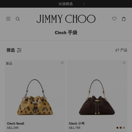
跳
出游精选
至
停
内
止
容
自
动
轮
Cinch 手袋
换
播
放
筛选
27
产品
新品
Cinch Small
Cinch 小号
S$2,295
S$1,795