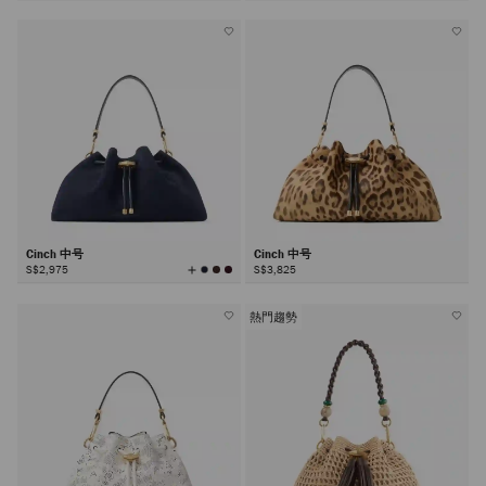
所
有
颜
色
Cinch 中号
Cinch 中号
查
S$2,975
S$3,825
看
所
有
颜
色
熱門趨勢