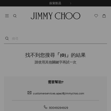
跳
探索新品
出游甄選
至
停
內
止
容
自
動
輪
播
搜
尋
找不到您搜尋
「{0}」
的結果
請使用其他關鍵字再試一次
需要幫助?
customerservices.apac@jimmychoo.com
80049294929