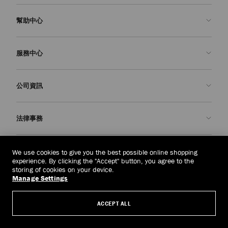
幫助中心
聯絡我們
服務中心
常見問題解答
查看訂單狀態
預約服務
公司資訊
申請退貨
定制服務
精品店
護理與維修
關於我們
法律事務
送貨
保修服務
我們的歷史
退貨或換貨
JC 世界
私隱政策
泰國
(฿)
We use cookies to give you the best possible online shopping
我們的影響與責任
條款與條件
experience. By clicking the "Accept" button, you agree to the
storing of cookies on your device.
我們的影響
被遺忘權
Manage Settings
© 2026 Jimmy Choo
匠心工藝
主體存取請求表
ACCEPT ALL
職業生涯
公司政策
管理 Cookies