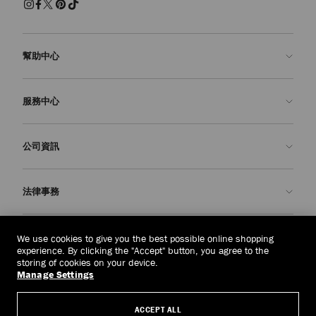
幫助中心
聯絡我們
服務中心
常見問題解答
查看訂單狀態
預約服務
公司資訊
申請退貨
定制服務
精品店
護理與維修
關於我們
法律事務
送貨
保修服務
我們的歷史
退貨或換貨
JC 世界
私隱政策
泰國
(฿)
We use cookies to give you the best possible online shopping
我們的影響與責任
條款與條件
experience. By clicking the "Accept" button, you agree to the
storing of cookies on your device.
我們的影響
被遺忘權
Manage Settings
© 2026 Jimmy Choo
匠心工藝
主體存取請求表
ACCEPT ALL
職業生涯
公司政策