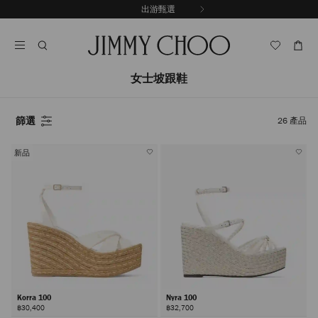
跳
出游甄選
至
停
內
止
容
自
動
輪
女士坡跟鞋
播
篩選
26
產品
新品
Korra 100
Nyra 100
฿30,400
฿32,700