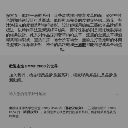
探索女士船跟平底鞋系列，這些款式採用豐富皮革飾面、優雅中性
色調和時尚設計打造而成。船跟鞋為完美的度假穿搭錦上添花，與
沐浴陽光的度假造型相得益彰。設計師採用編織工藝結合品牌經典
標誌，以時尚手法重新演繹草編鞋，而珍珠裝飾則是襯托晚裝穿搭
的經典設計。此系列作品採用奢華納帕皮革、流麗的金屬皮革和酒
椰葉纖維製成，靈活百搭，適合所有場合。無論是打造池畔的休閒
造型或出席海灘派對，誇張的高跟鞋和
平底鞋
都能讓您成為全場焦
點。
歡迎走進 JIMMY CHOO 的世界
加入我們，搶先獲悉品牌最新系列，獨家聯乘產品以及品牌最
新動態。
註册會員
繼續操作即表示您同意 Jimmy Choo 的
《條款及細則》，
已閱讀並明白 Jimmy
Choo 的
《私隱政策》，
並同意率先獲悉我們的最新系列、獨家聯乘產品及品
牌動態。