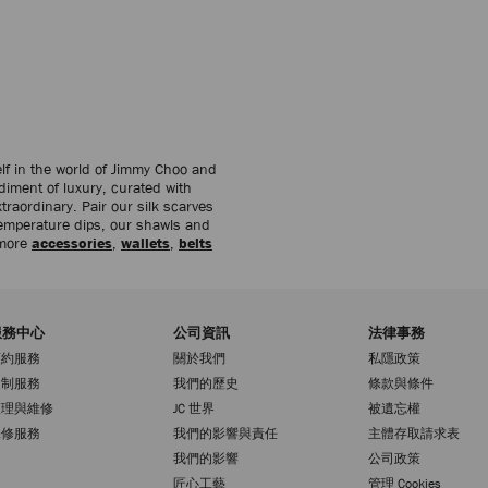
lf in the world of Jimmy Choo and
diment of luxury, curated with
traordinary. Pair our silk scarves
temperature dips, our shawls and
 more
accessories
,
wallets
,
belts
服務中心
公司資訊
法律事務
預約服務
關於我們
私隱政策
定制服務
我們的歷史
條款與條件
護理與維修
JC 世界
被遺忘權
保修服務
我們的影響與責任
主體存取請求表
我們的影響
公司政策
匠心工藝
管理 Cookies