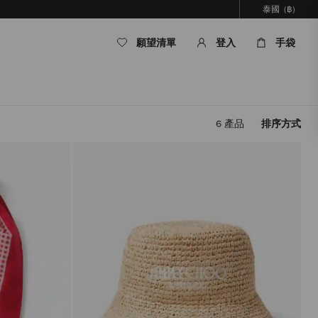
泰國
(฿)
願望清單
登入
手袋
6
產品
排序方式
套
用
篩
選
條
件，
內
容
將
被
更
新，
而
無
需
重
新
載