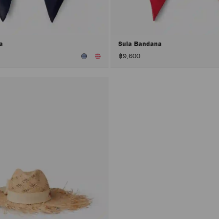
na
Sula Bandana
฿9,600