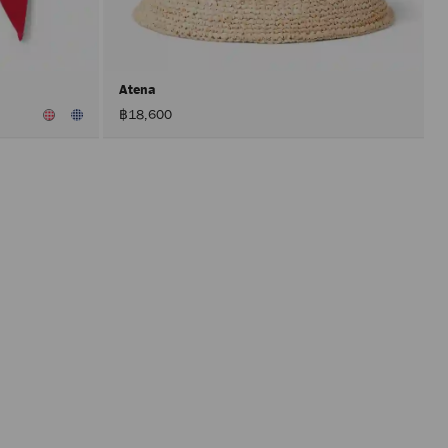
入
頁
面。
只
有
在
Atena
啟
฿18,600
用
「套
用」
按
鈕
後，
才
會
執
行
產
品
更
新。