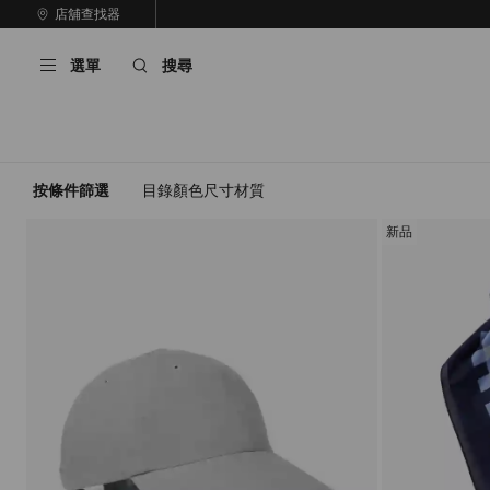
跳
店舖查找器
至
停
內
止
選單
搜尋
容
自
動
輪
播
按條件篩選
目錄
顏色
尺寸
材質
新品