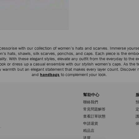
cessorise with our collection of women’s hats and scarves. Immerse yourse
en's hats, shawls, silk scarves, ponchos, and caps. Each piece is the embo
ity. With these elegant styles, elevate any outfit from the everyday to the ex
d look or dress up a casual ensemble with our stylish women's caps. As the 
y warmth but an elegant statement that makes every layer count. Discover
and
handbags
to complement your look.
幫助中心
聯絡我們
常見問題解答
查看訂單狀態
註册會員
申請退貨
精品店
送貨