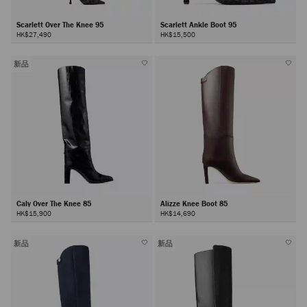
Scarlett Over The Knee 95
Scarlett Ankle Boot 95
HK$27,490
HK$15,500
新品
Caly Over The Knee 85
Alizze Knee Boot 85
HK$15,900
HK$14,690
新品
新品