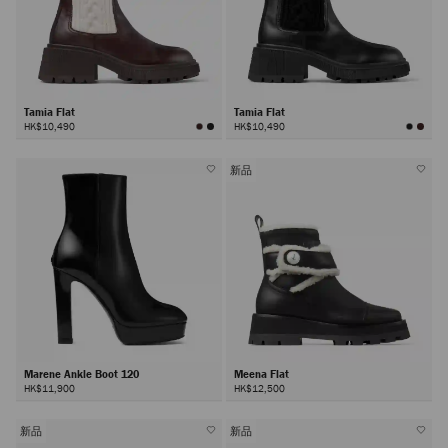
Tamia Flat
Tamia Flat
HK$10,490
HK$10,490
新品
Marene Ankle Boot 120
Meena Flat
HK$11,900
HK$12,500
新品
新品