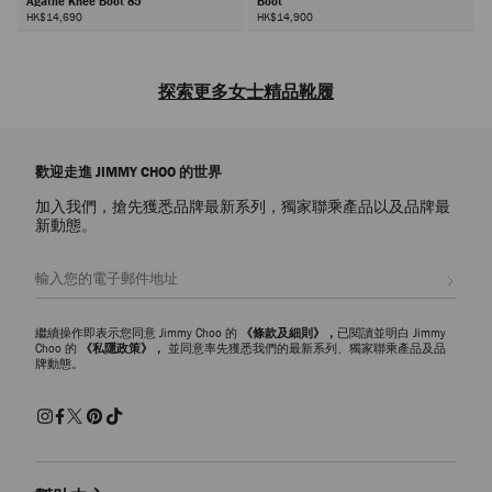
Agathe Knee Boot 85
Boot
HK$14,690
HK$14,900
下
一
探索更多女士精品靴履
頁
在品牌靴系列中探索摩登個性的標誌性靴履，包括設計洋溢活力的低筒
靴、高跟靴、平底靴和及膝靴。尋找您的心儀靴履，探索如何爲不同場合
歡迎走進 JIMMY CHOO 的世界
搭配潮靴。
加入我們，搶先獲悉品牌最新系列，獨家聯乘產品以及品牌最
低筒靴
新動態。
經典
低筒靴
系列以標誌性設計和實用風格時尚煥新，大膽摩登廓形盡顯
超美女神范兒。爲辦工穿搭挑選合適靴履，可選擇廓形利落的低筒靴搭配
註册會員
綫條簡潔合身的服飾，隨時隨刻在職場散發魅力。
高跟靴
繼續操作即表示您同意 Jimmy Choo 的
《條款及細則》，
已閱讀並明白 Jimmy
時尚別緻的
高跟靴
系列爲您的早晚穿搭提升潮流度。摩登滴跟造型讓經
Choo 的
《私隱政策》，
並同意率先獲悉我們的最新系列、獨家聯乘產品及品
牌動態。
典設計煥發時尚活力。時髦高跟靴履是您出席派對和特別場合的優雅之
選，可代替經典高跟鞋和凉鞋搭配連衣裙，打造別具個性的魅力造型。
平底靴
無論您鍾情於簡約風尚還是個性風格，品牌
平底靴
系列將別緻造型與實
用功能巧妙融爲一體，盡顯時尚潮流魅力。及膝靴、過膝靴和軍靴多種設