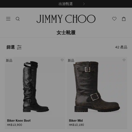
跳
出游甄選
至
停
內
止
容
自
動
輪
女士靴履
播
篩選
42
產品
新品
新品
Biker Knee Boot
Biker Mid
HK$13,900
HK$10,190