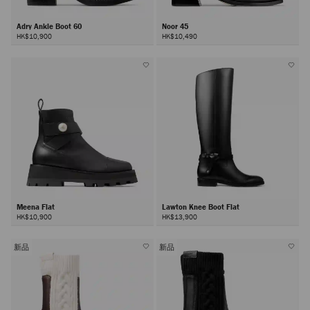
Adry Ankle Boot 60
Noor 45
HK$10,900
HK$10,490
Meena Flat
Lawton Knee Boot Flat
HK$10,900
HK$13,900
新品
新品