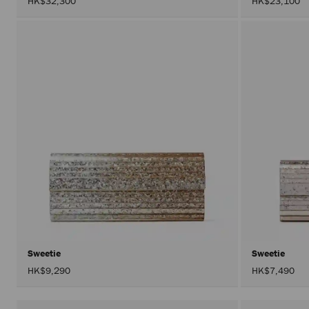
HK$32,300
HK$23,100
Sweetie
Sweetie
HK$9,290
HK$7,490