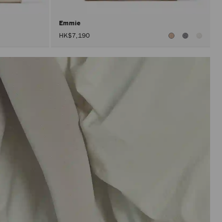
Emmie
HK$7,190