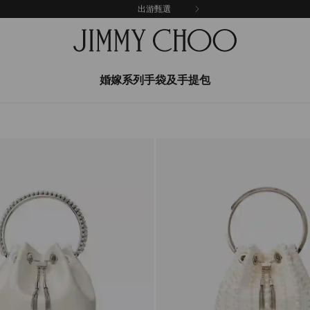
出游甄選
婚嫁系列手袋及手提包