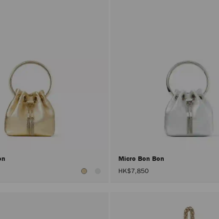
on
Micro Bon Bon
HK$7,850