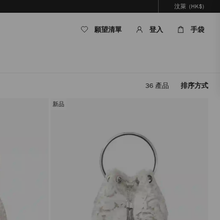
汶萊
(HK$)
願望清單
登入
手袋
36
產品
排序方式
套
用
新品
篩
選
條
件，
內
容
將
被
更
新，
而
無
需
重
新
載