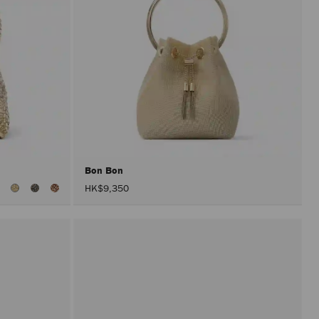
Bon Bon
查
HK$9,350
看
所
有
顏
色