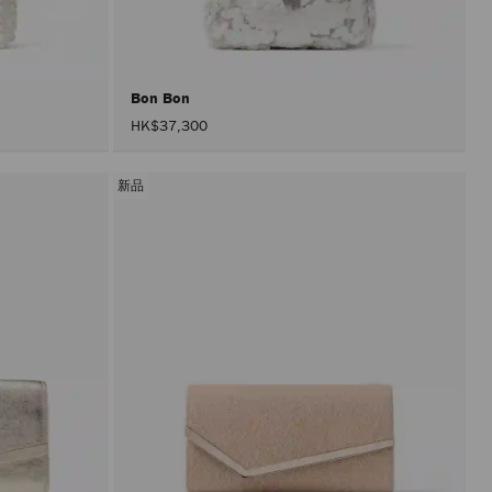
入
頁
面。
只
有
在
Bon Bon
啟
HK$37,300
用
「套
用」
按
新品
鈕
後，
才
會
執
行
產
品
更
新。