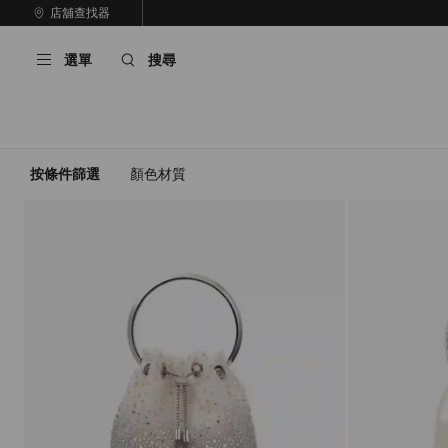
跳
店舖查找器
至
停
內
止
選單
搜尋
容
自
動
輪
播
按條件篩選
顏色
材質