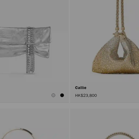
Callie
HK$23,800