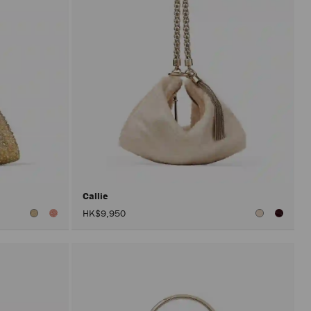
Callie
HK$9,950