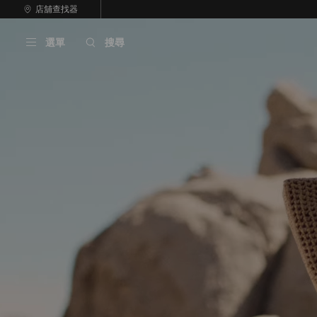
跳
店舖查找器
至
停
內
止
選單
搜尋
容
自
動
輪
播