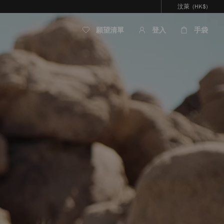
汶萊
(HK$)
願望清單
登入
手袋