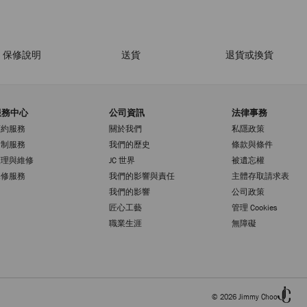
保修說明
送貨
退貨或換貨
服務中心
公司資訊
法律事務
預約服務
關於我們
私隱政策
定制服務
我們的歷史
條款與條件
護理與維修
JC 世界
被遺忘權
保修服務
我們的影響與責任
主體存取請求表
我們的影響
公司政策
匠心工藝
管理 Cookies
職業生涯
無障礙
© 2026 Jimmy Choo