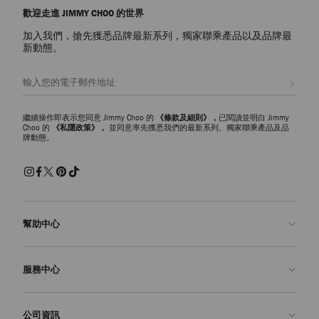
歡迎走進 JIMMY CHOO 的世界
加入我們，搶先獲悉品牌最新系列，獨家聯乘產品以及品牌最
新動態。
註册會員
繼續操作即表示您同意 Jimmy Choo 的
《條款及細則》，
已閱讀並明白 Jimmy
Choo 的
《私隱政策》，
並同意率先獲悉我們的最新系列、獨家聯乘產品及品
牌動態。
幫助中心
聯絡我們
服務中心
常見問題解答
查看訂單狀態
預約服務
公司資訊