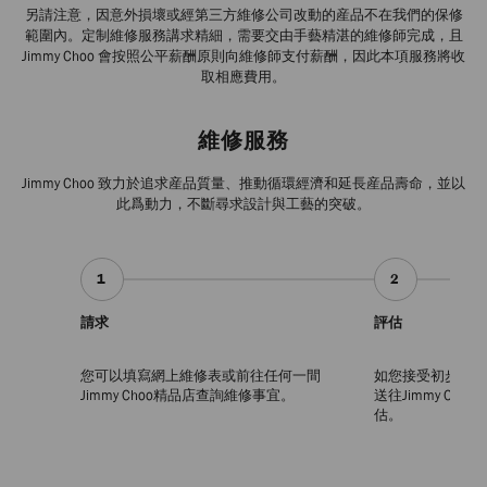
另請注意，因意外損壞或經第三方維修公司改動的産品不在我們的保修
範圍內。定制維修服務講求精細，需要交由手藝精湛的維修師完成，且
Jimmy Choo 會按照公平薪酬原則向維修師支付薪酬，因此本項服務將收
取相應費用。
維修服務
Jimmy Choo 致力於追求産品質量、推動循環經濟和延長産品壽命，並以
此爲動力，不斷尋求設計與工藝的突破。
1
2
請求
評估
您可以填寫網上維修表或前往任何一間
如您接受初步報價
Jimmy Choo精品店查詢維修事宜。
送往Jimmy Ch
估。