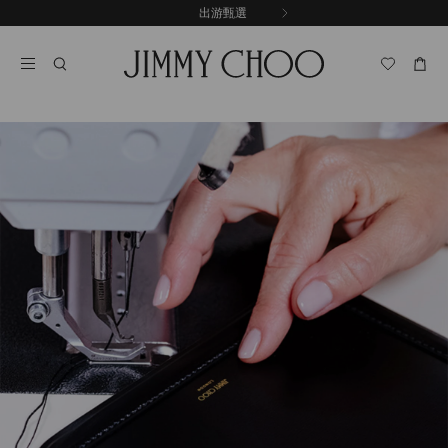
跳
出游甄選
至
停
內
止
容
自
動
輪
播