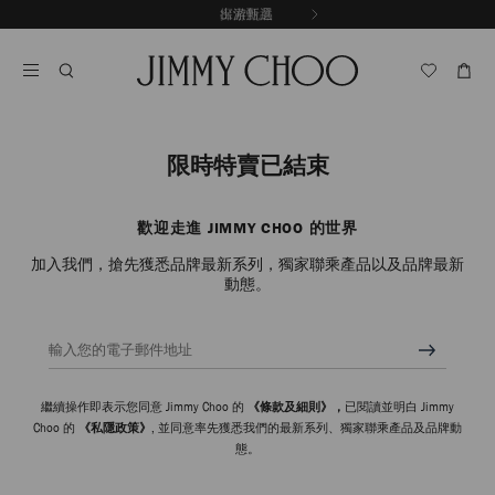
跳
探索新品
出游甄選
至
停
內
止
容
自
動
輪
播
限時特賣已結束
歡迎走進 JIMMY CHOO 的世界
加入我們，搶先獲悉品牌最新系列，獨家聯乘產品以及品牌最新
動態。
輸入您的電子郵件地址
繼續操作即表示您同意 Jimmy Choo 的
《條款及細則》，
已閱讀並明白 Jimmy
Choo 的
《私隱政策》
, 並同意率先獲悉我們的最新系列、獨家聯乘產品及品牌動
態。