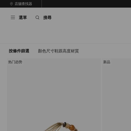
跳
店舖查找器
至
停
內
止
選單
搜尋
容
自
動
輪
播
按條件篩選
顏色
尺寸
鞋跟高度
材質
热门趋势
新品