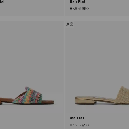
dal
Rafi Flat
HK$ 6,390
新品
Joa Flat
HK$ 5,850