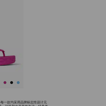
色
查
看
所
有
顏
色
—每一款均采用品牌标志性设计元