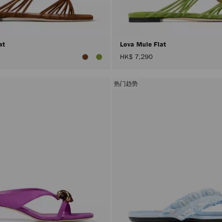
lat
Lova Mule Flat
HK$ 7,290
热门趋势