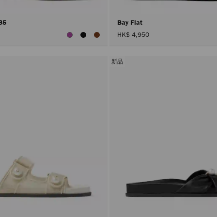
 35
Bay Flat
HK$ 4,950
新品