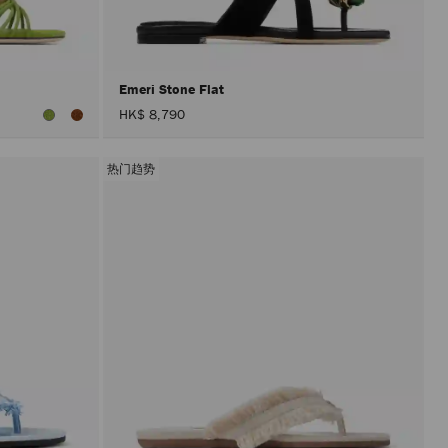
入
頁
面。
只
有
在
Emeri Stone Flat
啟
HK$ 8,790
用
「套
用」
按
热门趋势
鈕
後，
才
會
執
行
產
品
更
新。