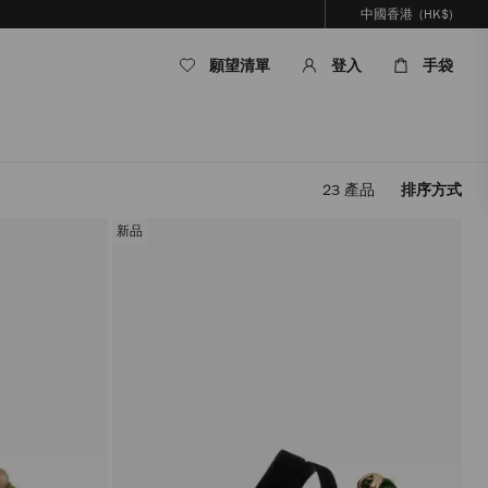
中國香港
(HK$)
願望清單
登入
手袋
23
產品
排序方式
套
用
新品
篩
選
條
件，
內
容
將
被
更
新，
而
無
需
重
新
載