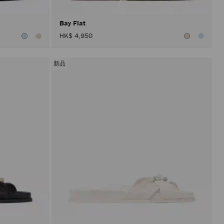
Bay Flat
HK$ 4,950
新品