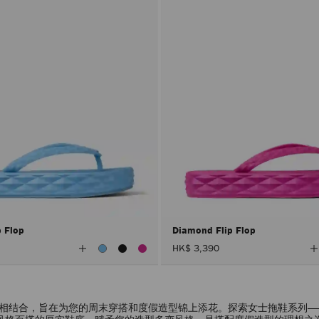
p Flop
Diamond Flip Flop
查
HK$ 3,390
看
所
有
顏
色
相结合，旨在为您的周末穿搭和度假造型锦上添花。探索女士拖鞋系列—