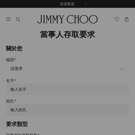
跳
探索新品
出游甄選
至
停
內
止
容
自
動
輪
當事人存取要求
播
關於您
稱謂
*
名字
*
姓氏
*
要求類型