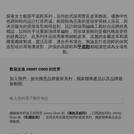
探索女士船跟平底鞋系列，這些款式採用豐富皮革飾面、優雅中性
色調和時尚設計打造而成。船跟鞋為完美的度假穿搭錦上添花，與
沐浴陽光的度假造型相得益彰。設計師採用編織工藝結合品牌經典
標誌，以時尚手法重新演繹草編鞋，而珍珠裝飾則是襯托晚裝穿搭
的經典設計。此系列作品採用奢華納帕皮革、流麗的金屬皮革和酒
椰葉纖維製成，靈活百搭，適合所有場合。無論是打造池畔的休閒
造型或出席海灘派對，誇張的高跟鞋和
平底鞋
都能讓您成為全場焦
點。
歡迎走進 JIMMY CHOO 的世界
加入我們，搶先獲悉品牌最新系列，獨家聯乘產品以及品牌最
新動態。
註册會員
繼續操作即表示您同意 Jimmy Choo 的
《條款及細則》，
已閱讀並明白 Jimmy
Choo 的
《私隱政策》，
並同意率先獲悉我們的最新系列、獨家聯乘產品及品
牌動態。