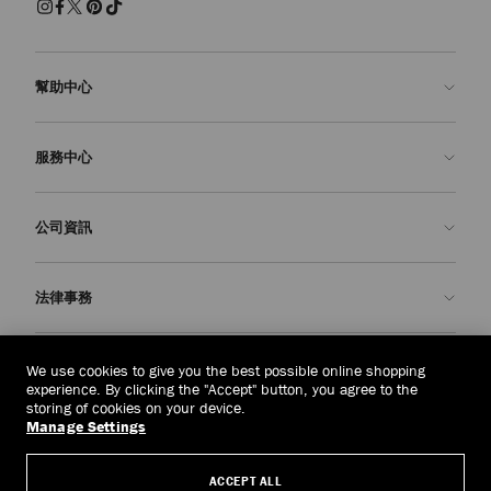
幫助中心
聯絡我們
服務中心
常見問題解答
查看訂單狀態
預約服務
公司資訊
申請退貨
定制服務
精品店
護理與維修
關於我們
法律事務
送貨
保修服務
我們的歷史
退貨或換貨
JC 世界
私隱政策
中國香港
(HK$)
We use cookies to give you the best possible online shopping
我們的影響與責任
條款與條件
experience. By clicking the "Accept" button, you agree to the
storing of cookies on your device.
我們的影響
被遺忘權
Manage Settings
© 2026 Jimmy Choo
匠心工藝
主體存取請求表
ACCEPT ALL
職業生涯
公司政策