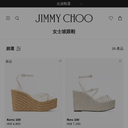
跳
出游甄選
至
停
內
止
容
自
動
輪
女士坡跟鞋
播
篩選
26
產品
新品
Korra 100
Nyra 100
HK$ 6,850
HK$ 7,290