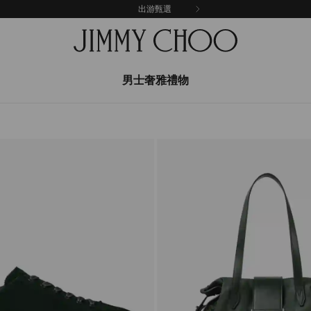
出游甄選
男士奢雅禮物