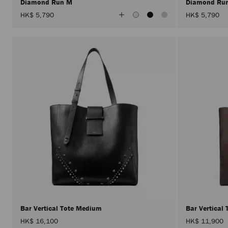
Diamond Run M
Diamond Ru
查
HK$ 5,790
HK$ 5,790
看
所
有
顏
色
Bar Vertical Tote Medium
Bar Vertica
HK$ 16,100
HK$ 11,900