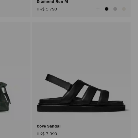
Diamond Run M
查
HK$ 5,790
看
所
有
顏
色
Cove Sandal
HK$ 7,390