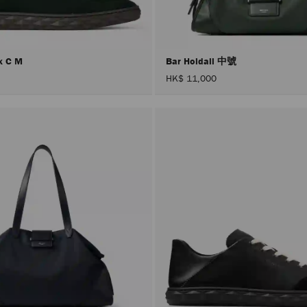
x C M
Bar Holdall 中號
HK$ 11,000