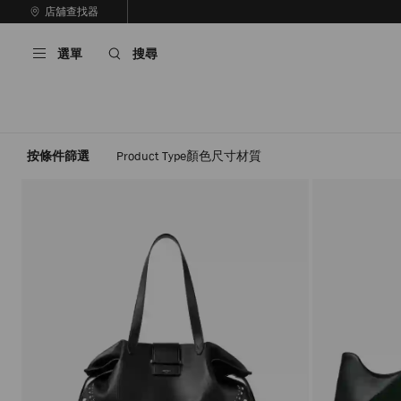
跳
店舖查找器
至
停
內
止
選單
搜尋
容
自
動
輪
播
按條件篩選
Product Type
顏色
尺寸
材質