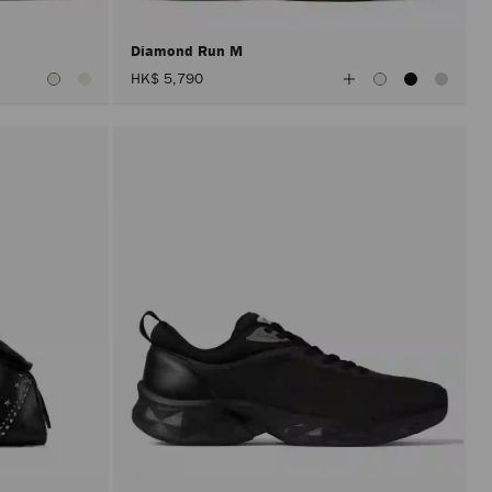
Diamond Run M
查
HK$ 5,790
看
所
有
顏
色