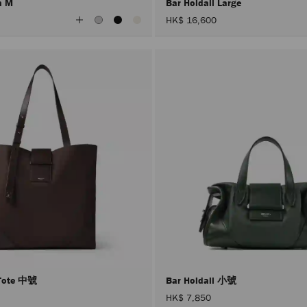
n M
Bar Holdall Large
查
HK$ 16,600
看
所
有
顏
色
l Tote 中號
Bar Holdall 小號
HK$ 7,850