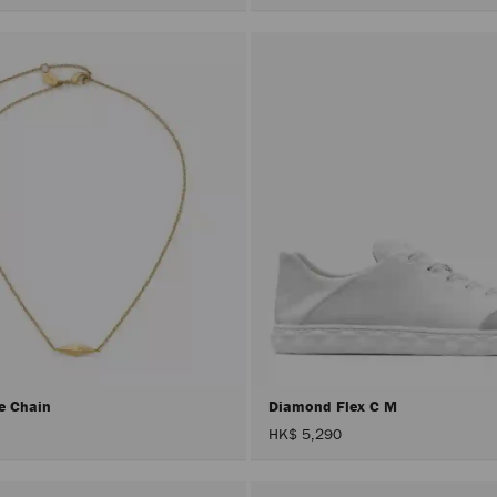
e Chain
Diamond Flex C M
HK$ 5,290