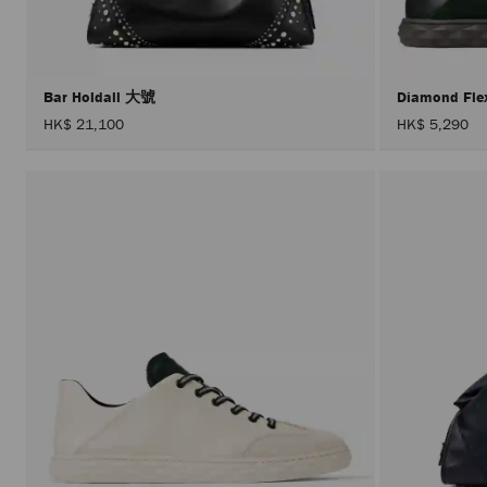
Bar Holdall 大號
Diamond Fle
HK$ 21,100
HK$ 5,290