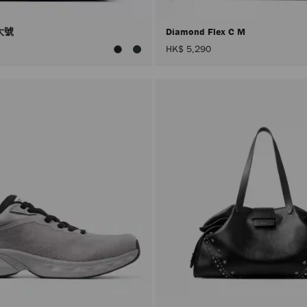
l 大號
Diamond Flex C M
HK$ 5,290