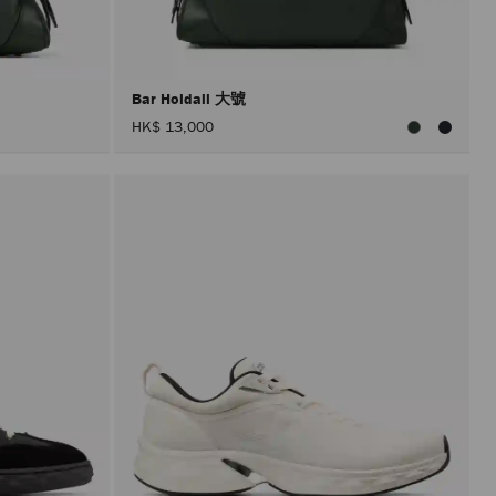
入
頁
面。
只
有
在
Bar Holdall 大號
啟
HK$ 13,000
用
「套
用」
按
鈕
後，
才
會
執
行
產
品
更
新。