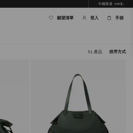
中國香港
(HK$)
願望清單
登入
手袋
51
產品
排序方式
套
用
篩
選
條
件，
內
容
將
被
更
新，
而
無
需
重
新
載