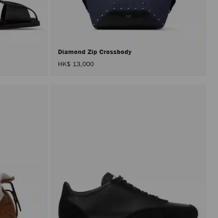
載
入
頁
面。
只
有
在
Diamond Zip Crossbody
啟
HK$ 13,000
用
「套
用」
按
鈕
後，
才
會
執
行
產
品
更
新。