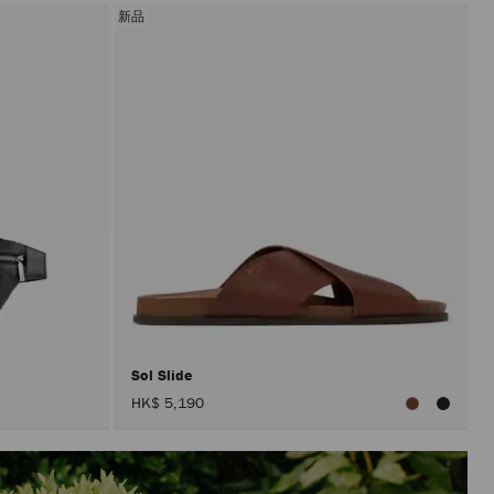
新品
Sol Slide
HK$ 5,190