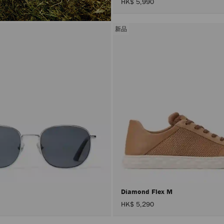
HK$ 5,990
新品
Diamond Flex M
HK$ 5,290