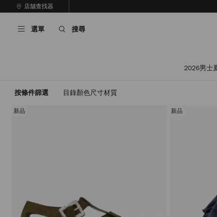
跳
店舖查找器
至
停
內
止
選單
搜尋
容
自
動
輪
播
2026男士
按條件篩選
目錄
顏色
尺寸
材質
新品
新品