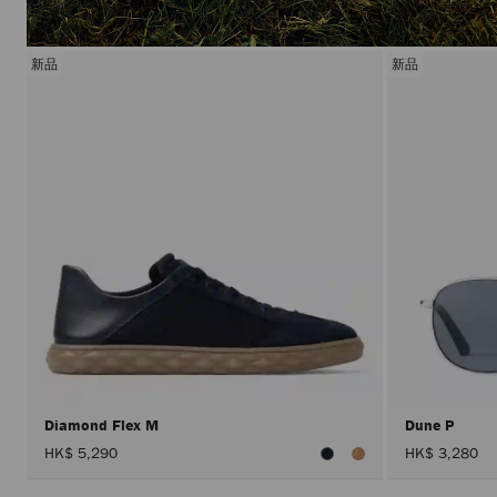
新品
新品
Diamond Flex M
Dune P
HK$ 5,290
HK$ 3,280