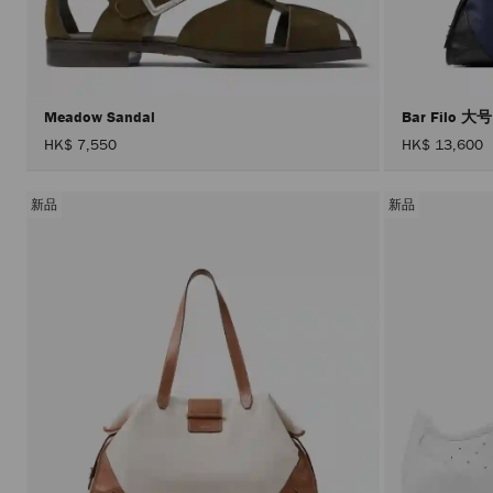
Meadow Sandal
Bar Filo 大
HK$ 7,550
HK$ 13,600
新品
新品