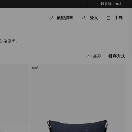
中國香港
(HK$)
願望清單
登入
手袋
經典英倫風尚。
44
產品
排序方式
套
用
新品
篩
選
條
件，
內
容
將
被
更
新，
而
無
需
重
新